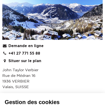
Demande en ligne
+41 27 771 55 88
Situer sur le plan
John Taylor Verbier
Rue de Médran 16
1936
VERBIER
Valais
,
SUISSE
John Taylor Verbier est spécialisé dans la vente
d’immobilier de luxe dans cette célèbre station alpine,
Gestion des cookies