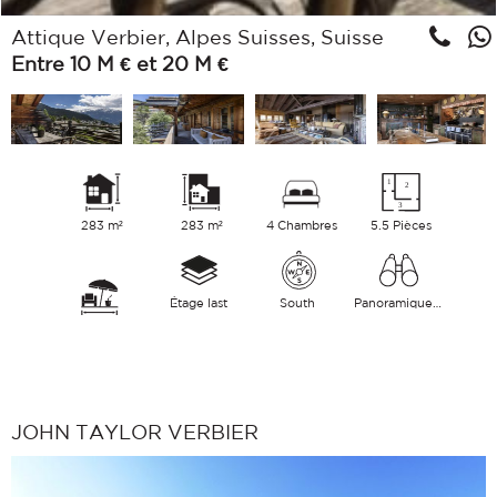
Attique Verbier, Alpes Suisses, Suisse
Entre 10 M € et 20 M €
283 m²
283 m²
4 Chambres
5.5 Pièces
Étage last
South
Panoramique Village Montagnes
JOHN TAYLOR VERBIER