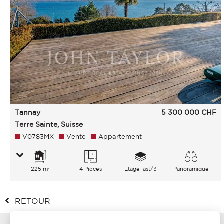
Tannay
5 300 000
CHF
Terre Sainte, Suisse
V0783MX
Vente
Appartement
225 m²
4 Pièces
Étage last/3
Panoramique
Lac Montagnes
RETOUR