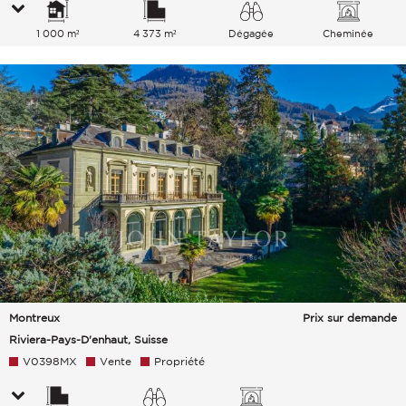
1 000 m²
4 373 m²
Dégagée
Cheminée
Lac Ville Montagnes
Montreux
Prix sur demande
Riviera-Pays-D'enhaut, Suisse
V0398MX
Vente
Propriété