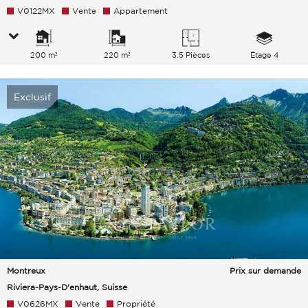
V0122MX
Vente
Appartement
200 m²
220 m²
3.5 Pièces
Étage 4
Exclusif
Montreux
Prix sur demande
Riviera-Pays-D'enhaut, Suisse
V0626MX
Vente
Propriété