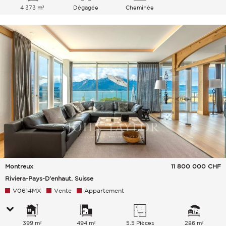
4 373 m²
Dégagée
Cheminée
Lac Ville Montagnes
Montreux
11 800 000
CHF
Riviera-Pays-D'enhaut, Suisse
V0614MX
Vente
Appartement
399 m²
494 m²
5.5 Pièces
286 m²