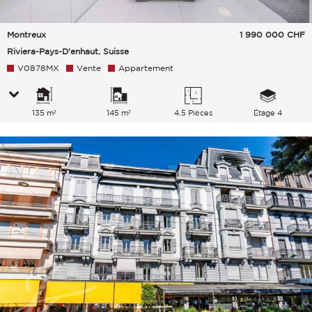
Montreux
1 990 000
CHF
Riviera-Pays-D'enhaut, Suisse
V0878MX
Vente
Appartement
135 m²
145 m²
4.5 Pièces
Étage 4