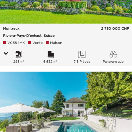
Montreux
2 750 000
CHF
Riviera-Pays-D'enhaut, Suisse
V0584MX
Vente
Maison
285 m²
6 632 m²
7.5 Pièces
Panoramique
Lac Campagne Ville Montagnes