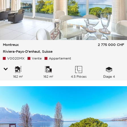
Montreux
2 775 000
CHF
Riviera-Pays-D'enhaut, Suisse
V0020MX
Vente
Appartement
162 m²
162 m²
4.5 Pièces
Étage 4