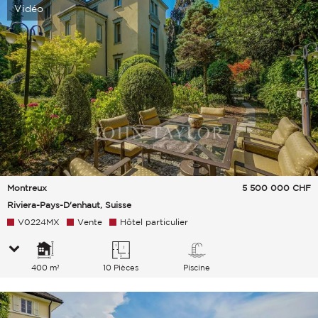
Vidéo
Montreux
5 500 000
CHF
Riviera-Pays-D'enhaut, Suisse
V0224MX
Vente
Hôtel particulier
400 m²
10 Pièces
Piscine