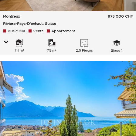
Montreux
975 000
CHF
Riviera-Pays-D'enhaut, Suisse
V0539MX
Vente
Appartement
74 m²
75 m²
2.5 Pièces
Étage 1