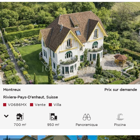
Montreux
Prix sur demande
Riviera-Pays-D'enhaut, Suisse
V0686MX
Vente
Villa
700 m²
950 m²
Panoramique
Piscine
Lac Montagnes