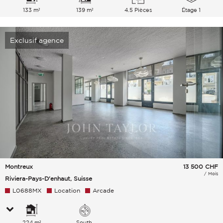
133 m²
139 m²
4.5 Pièces
Étage 1
Exclusif agence
Montreux
13 500
CHF
/ Mois
Riviera-Pays-D'enhaut, Suisse
L0688MX
Location
Arcade
224 m²
South