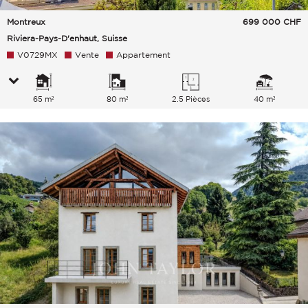
Montreux
699 000
CHF
Riviera-Pays-D'enhaut, Suisse
V0729MX
Vente
Appartement
65 m²
80 m²
2.5 Pièces
40 m²