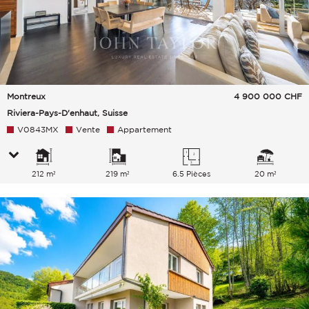
Montreux
4 900 000
CHF
Riviera-Pays-D'enhaut, Suisse
V0843MX
Vente
Appartement
212 m²
219 m²
6.5 Pièces
20 m²