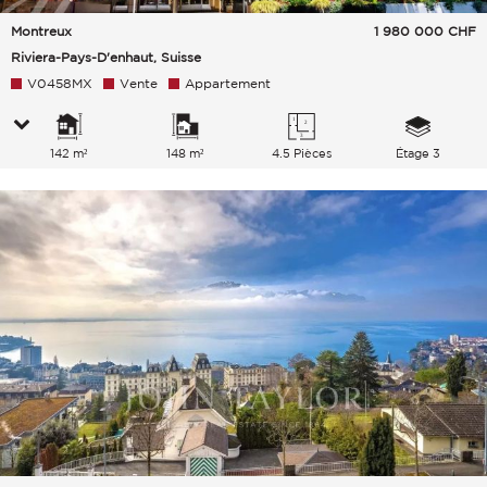
Montreux
1 980 000
CHF
Riviera-Pays-D'enhaut, Suisse
V0458MX
Vente
Appartement
142 m²
148 m²
4.5 Pièces
Étage 3