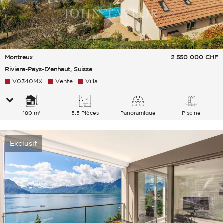
Montreux
2 550 000
CHF
Riviera-Pays-D'enhaut, Suisse
V0340MX
Vente
Villa
180 m²
5.5 Pièces
Panoramique
Piscine
Lac Ville Montagnes
Exclusif