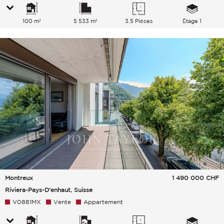
100 m²
5 533 m²
3.5 Pièces
Étage 1
Montreux
1 490 000
CHF
Riviera-Pays-D'enhaut, Suisse
V0881MX
Vente
Appartement