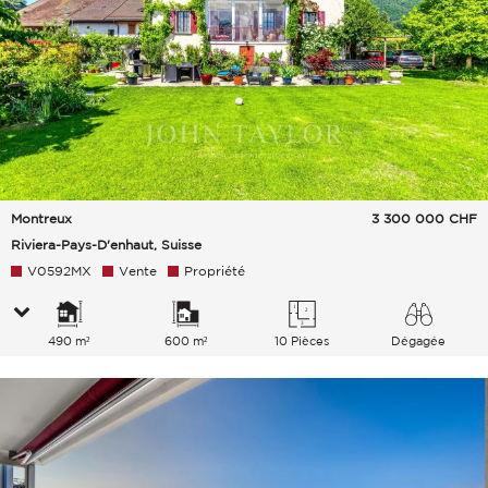
Montreux
3 300 000
CHF
Riviera-Pays-D'enhaut, Suisse
V0592MX
Vente
Propriété
490 m²
600 m²
10 Pièces
Dégagée
Lac Montagnes