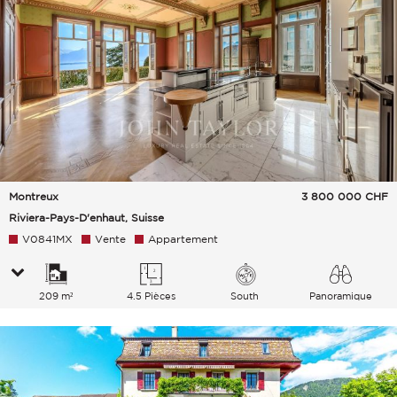
Montreux
3 800 000
CHF
Riviera-Pays-D'enhaut, Suisse
V0841MX
Vente
Appartement
209 m²
4.5 Pièces
South
Panoramique
Lac Ville Montagnes