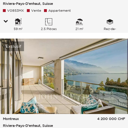
Riviera-Pays-D'enhaut, Suisse
V0853MX
Vente
Appartement
59 m²
2.5 Pièces
21 m²
Rez-de-
chaussée/4
Exclusif
Montreux
4 200 000
CHF
Riviera-Pays-D'enhaut, Suisse