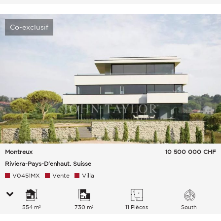
Co-exclusif
Montreux
10 500 000
CHF
Riviera-Pays-D'enhaut, Suisse
V0451MX
Vente
Villa
554 m²
730 m²
11 Pièces
South