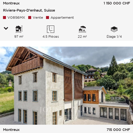
Montreux
1 150 000
CHF
Riviera-Pays-D'enhaut, Suisse
V0856MX
Vente
Appartement
97 m²
4.5 Pièces
22 m²
Étage 1/4
Montreux
715 000
CHF