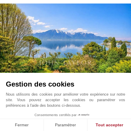
Lac Ville Montagnes
Gestion des cookies
Montreux
Prix sur demande
Riviera-Pays-D'enhaut, Suisse
Nous utilisons des cookies pour améliorer votre expérience sur notre
V0336MX
Vente
Hôtel particulier
site. Vous pouvez accepter les cookies ou paramétrer vos
préférences à l'aide des boutons ci-dessous.
1
Consentements certifiés par
300 m²
450 m²
10 Pièces
Dégagée
Fermer
Paramétrer
Tout accepter
Lac Montagnes