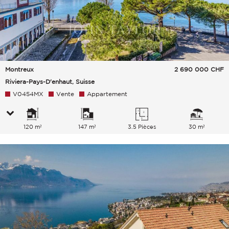
Montreux
2 690 000
CHF
Riviera-Pays-D'enhaut, Suisse
V0454MX
Vente
Appartement
120 m²
147 m²
3.5 Pièces
30 m²