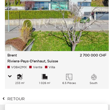
Brent
2 700 000
CHF
Riviera-Pays-D'enhaut, Suisse
V0842MX
Vente
Villa
233 m²
1 026 m²
6.5 Pièces
South
RETOUR