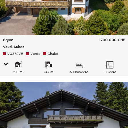
Gryon
1 700 000
CHF
Vaud, Suisse
V0372VE
Vente
Chalet
210 m²
247 m²
5 Chambres
5 Pièces