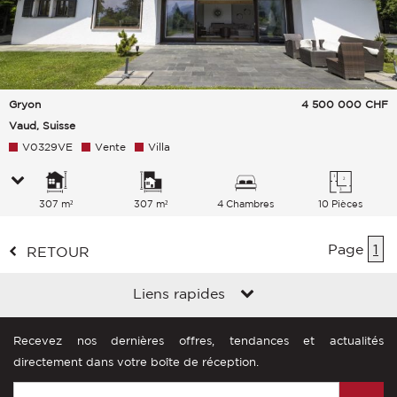
Gryon
4 500 000
CHF
Vaud, Suisse
V0329VE
Vente
Villa
307 m²
307 m²
4 Chambres
10 Pièces
Page
1
RETOUR
Liens rapides
Recevez nos dernières offres, tendances et actualités
directement dans votre boîte de réception.