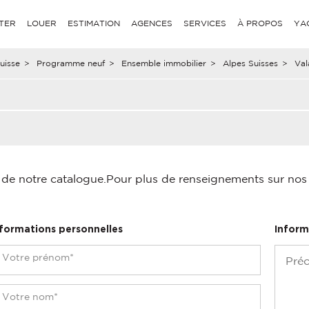
TER
LOUER
ESTIMATION
AGENCES
SERVICES
À PROPOS
YA
uisse
>
Programme neuf
>
Ensemble immobilier
>
Alpes Suisses
>
Val
é de notre catalogue.
Pour plus de renseignements sur nos p
nformations personnelles
Inform