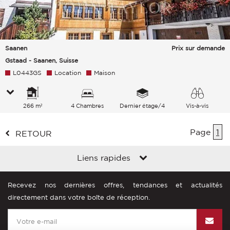
Saanen
Prix sur demande
Gstaad - Saanen, Suisse
L0443GS
Location
Maison
266 m²
4 Chambres
Dernier étage/4
Vis-à-vis
Page
1
RETOUR
Liens rapides
Recevez nos dernières offres, tendances et actualités
directement dans votre boîte de réception.