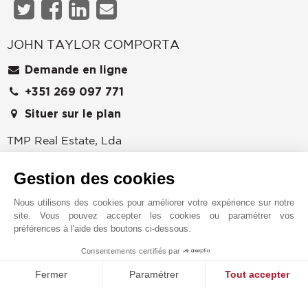
JOHN TAYLOR COMPORTA
Demande en ligne
+351 269 097 771
Situer sur le plan
TMP Real Estate, Lda
Rua do Arroz, 51 – Lj.
7570-782
COMPORTA
Gestion des cookies
GRANDOLA
,
PORTUGAL
Nous utilisons des cookies pour améliorer votre expérience sur notre
Fondée à Cannes en 1864, John Taylor est l’une des
site. Vous pouvez accepter les cookies ou paramétrer vos
préférences à l'aide des boutons ci-dessous.
maisons les plus reconnues de l’immobilier de luxe à
l’échelle internationale. À Comporta, l’agence de
Consentements certifiés par
1
Carvalhal propose une sélection exclusive des biens
MAKE ENQUIRY
Fermer
Paramétrer
Tout accepter
les plus recherchés de la région ; des villas
contemporaines et maisons traditionnelles aux terrains
Plateforme de Gestion du Consentement : Personnalisez vos O
Axeptio consent