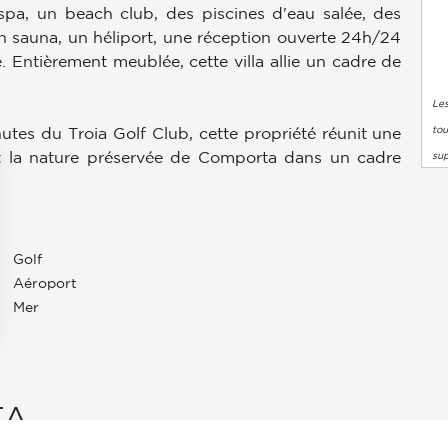
spa, un beach club, des piscines d'eau salée, des
un sauna, un héliport, une réception ouverte 24h/24
. Entièrement meublée, cette villa allie un cadre de
Les
tou
tes du Troia Golf Club, cette propriété réunit une
et la nature préservée de Comporta dans un cadre
su
Golf
Aéroport
Mer
s Options
ètres de confidentialité, en garantissant la conformité avec le
TA