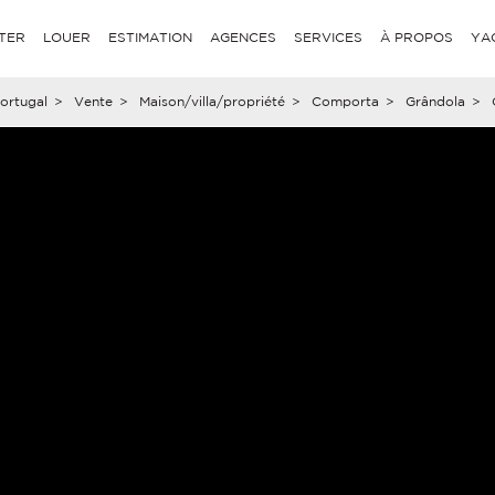
TER
LOUER
ESTIMATION
AGENCES
SERVICES
À PROPOS
YA
ortugal
>
Vente
>
Maison/villa/propriété
>
Comporta
>
Grândola
>