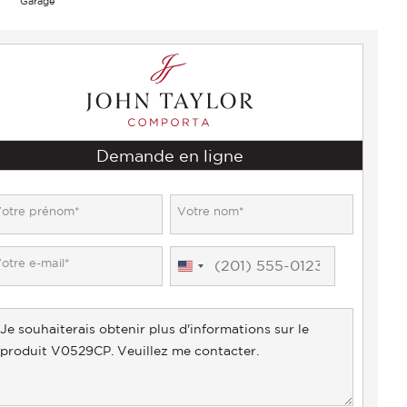
Garage
Demande en ligne
United
States
+1