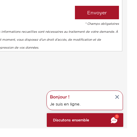
* Champs obligatoires
 informations recueillies sont nécessaires au traitement de votre demande. À
t moment, vous disposez d’un droit d’accès, de modification et de
ppression de vos données.
Bonjour !
Je suis en ligne.
s réglementations. Personnalisez vos préférences pour contrôler
1
Discutons ensemble