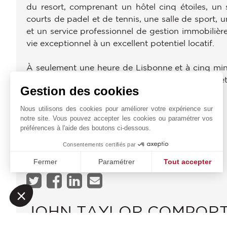
du resort, comprenant un hôtel cinq étoiles, un 
courts de padel et de tennis, une salle de sport, 
et un service professionnel de gestion immobilière
vie exceptionnel à un excellent potentiel locatif.
À seulement une heure de Lisbonne et à cinq minu
architecture contemporaine, l'océan Atlantique 
Gestion des cookies
d'exception.
Nous utilisons des cookies pour améliorer votre expérience sur
PROXIMITÉS
notre site. Vous pouvez accepter les cookies ou paramétrer vos
préférences à l'aide des boutons ci-dessous.
Plage
Supermarché
Consentements certifiés par
Tennis
Fermer
Paramétrer
Tout accepter
Plateforme de Gestion du Consentement : Personnalisez vo
Axeptio consent
Notre plateforme vous permet d'adapter et de gérer vos param
JOHN TAYLOR COMPOR