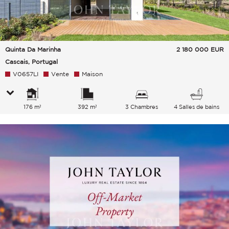
Quinta Da Marinha
2 180 000
EUR
Cascais, Portugal
V0657LI
Vente
Maison
176 m²
392 m²
3 Chambres
4 Salles de bains