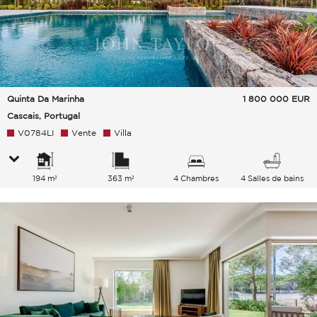
Quinta Da Marinha
1 800 000
EUR
Cascais, Portugal
V0784LI
Vente
Villa
194 m²
363 m²
4 Chambres
4 Salles de bains