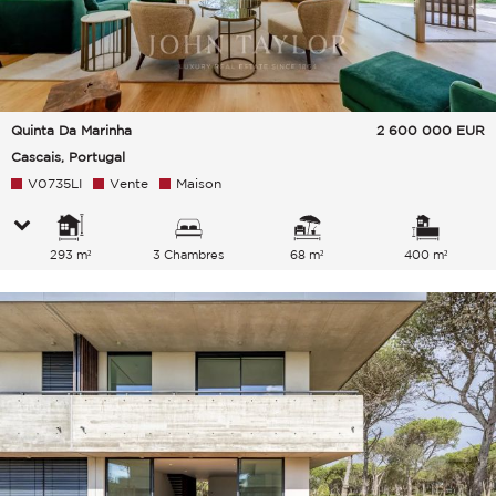
Quinta Da Marinha
2 600 000
EUR
Cascais, Portugal
V0735LI
Vente
Maison
293 m²
3 Chambres
68 m²
400 m²