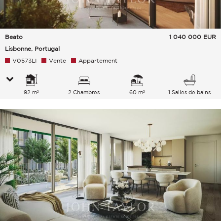
Beato
1 040 000
EUR
Lisbonne, Portugal
V0573LI
Vente
Appartement
92 m²
2 Chambres
60 m²
1 Salles de bains