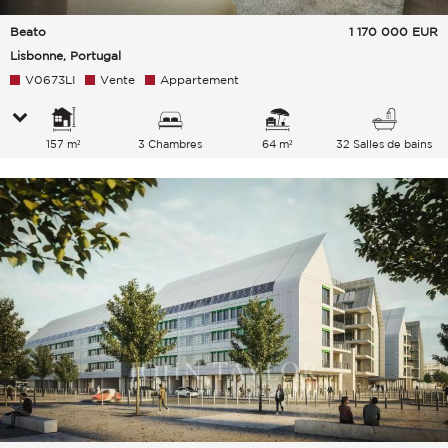
Beato
1 170 000
EUR
Lisbonne, Portugal
V0673LI
Vente
Appartement
157 m²
3 Chambres
64 m²
32 Salles de bains