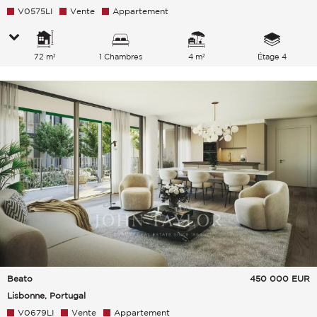
V0575LI
Vente
Appartement
72 m²
1 Chambres
4 m²
Étage 4
Beato
450 000
EUR
Lisbonne, Portugal
V0679LI
Vente
Appartement