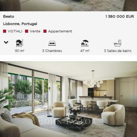
Beato
1 380 000
EUR
Lisbonne, Portugal
V0714LI
Vente
Appartement
151 m²
3 Chambres
47 m²
3 Salles de bains