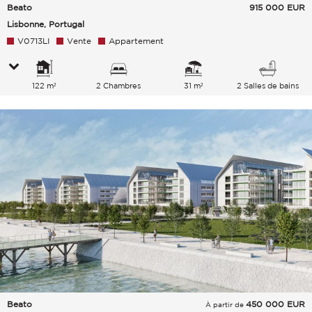
Beato
915 000
EUR
Lisbonne, Portugal
V0713LI
Vente
Appartement
122 m²
2 Chambres
31 m²
2 Salles de bains
Beato
450 000
EUR
À partir de