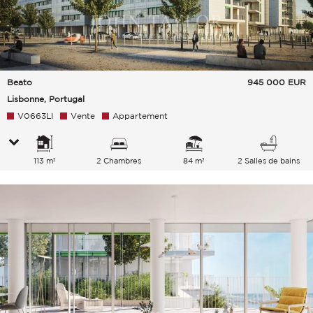
Beato
945 000
EUR
Lisbonne, Portugal
V0663LI
Vente
Appartement
113 m²
2 Chambres
84 m²
2 Salles de bains