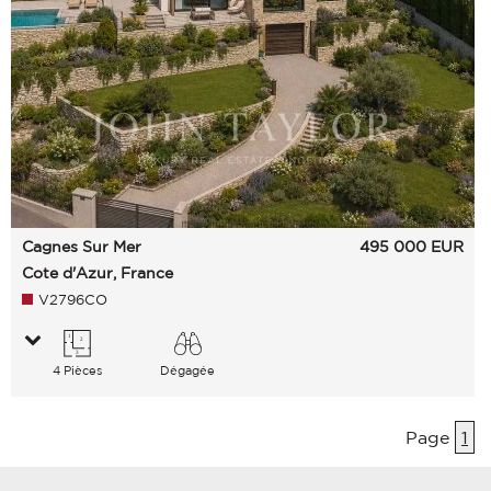
Cagnes Sur Mer
495 000
EUR
Cote d'Azur, France
V2796CO
4 Pièces
Dégagée
Campagne Collines Mer
Page
1