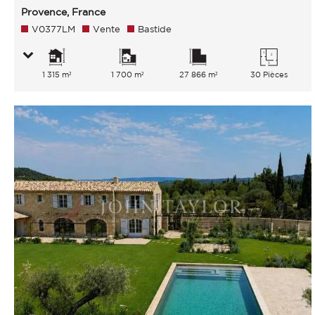
Provence, France
V0377LM
Vente
Bastide
1 315 m²
1 700 m²
27 866 m²
30 Pièces