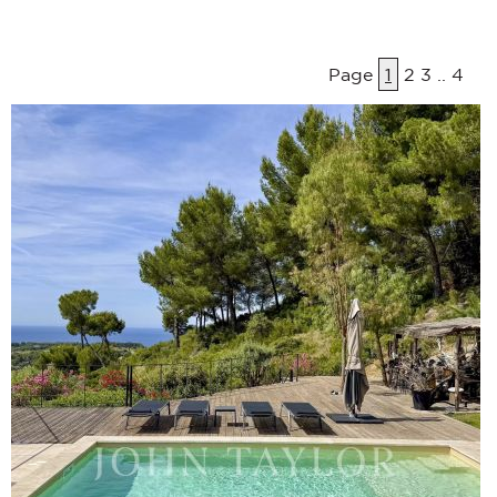
Page
1
2
3
..
4