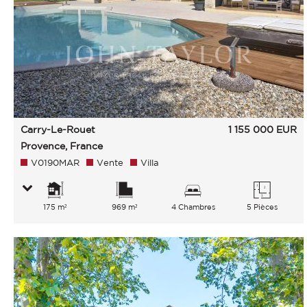
Carry-Le-Rouet
1 155 000
EUR
Provence, France
V0190MAR
Vente
Villa
175 m²
969 m²
4 Chambres
5 Pièces