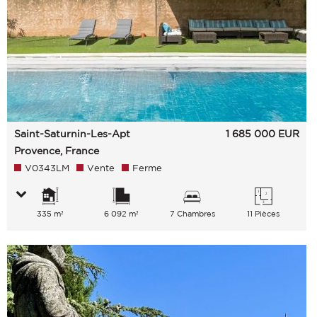
Saint-Saturnin-Les-Apt
1 685 000
EUR
Provence, France
V0343LM
Vente
Ferme
335 m²
6 092 m²
7 Chambres
11 Pièces