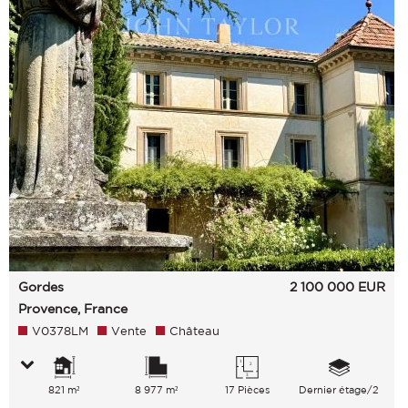
Gordes
2 100 000
EUR
Provence, France
V0378LM
Vente
Château
821 m²
8 977 m²
17 Pièces
Dernier étage/2