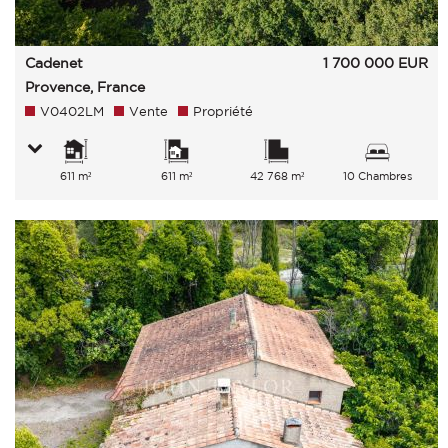
Cadenet
1 700 000
EUR
Provence, France
V0402LM
Vente
Propriété
611 m²
611 m²
42 768 m²
10 Chambres