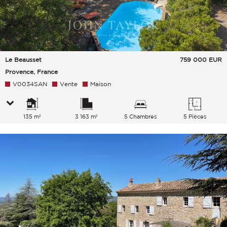
Le Beausset
759 000
EUR
Provence, France
V0034SAN
Vente
Maison
135 m²
3 163 m²
5 Chambres
5 Pièces