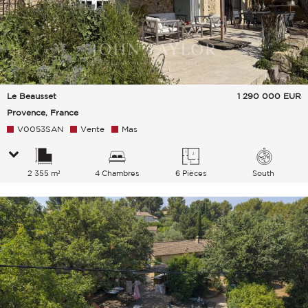
Le Beausset
1 290 000
EUR
Provence, France
V0053SAN
Vente
Mas
2 355 m²
4 Chambres
6 Pièces
South