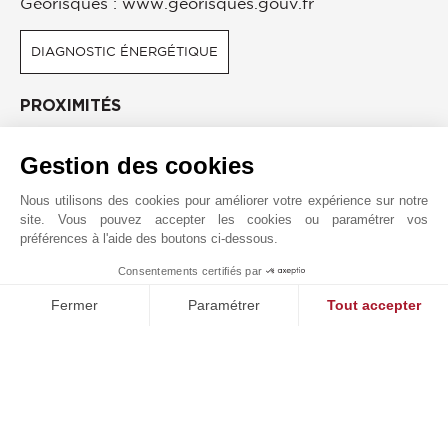
Géorisques : www.georisques.gouv.fr
DIAGNOSTIC ÉNERGÉTIQUE
PROXIMITÉS
Bus
Aéroport
Gestion des cookies
Commerces
Gare TGV
Centre Ville
Nous utilisons des cookies pour améliorer votre expérience sur notre
site. Vous pouvez accepter les cookies ou paramétrer vos
préférences à l'aide des boutons ci-dessous.
Consentements certifiés par
1
JOHN TAYLOR AIX-EN-PROVENCE
MAKE ENQUIRY
Fermer
Paramétrer
Tout accepter
Plateforme de Gestion du Consentement : Personnalisez vos O
Axeptio consent
Notre plateforme vous permet d'adapter et de gérer vos paramètr