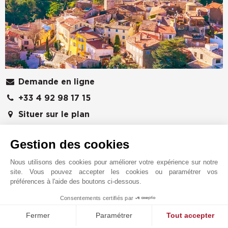
Demande en ligne
+33 4 92 98 17 15
Situer sur le plan
JOHN TAYLOR SAS
Gestion des cookies
426 avenue Saint-Basile
06250
MOUGINS
Nous utilisons des cookies pour améliorer votre expérience sur notre
Alpes-Maritimes
,
FRANCE
site. Vous pouvez accepter les cookies ou paramétrer vos
préférences à l'aide des boutons ci-dessous.
La clientèle nationale et internationale de John Taylor
Consentements certifiés par
se partage les lieux de prédilection, mais n'a qu'une
1
MAKE ENQUIRY
seule destination : La Côte d'Azur. La proximité du
Fermer
Paramétrer
Tout accepter
bord de mer, des écoles internationales et des golfs