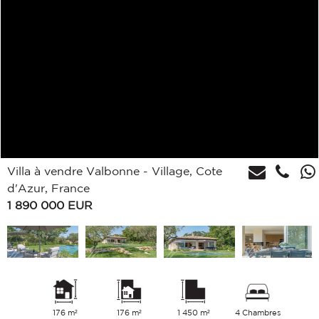
Villa à vendre Valbonne - Village, Cote
d'Azur, France
1 890 000
EUR
176 m²
176 m²
1 450 m²
4 Chambres