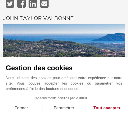
JOHN TAYLOR VALBONNE
Gestion des cookies
Nous utilisons des cookies pour améliorer votre expérience sur notre
site. Vous pouvez accepter les cookies ou paramétrer vos
préférences à l'aide des boutons ci-dessous.
Demande en ligne
Consentements certifiés par
+33 4 93 12 36 36
1
MAKE ENQUIRY
Fermer
Paramétrer
Tout accepter
Situer sur le plan
Plateforme de Gestion du Consentement : Personnalisez vos O
Axeptio consent
JOHN TAYLOR SAS
Notre plateforme vous permet d'adapter et de gérer vos paramètr
13 avenue Saint-Roch