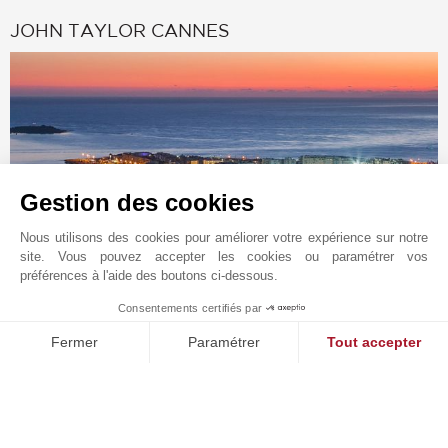
JOHN TAYLOR CANNES
Gestion des cookies
Nous utilisons des cookies pour améliorer votre expérience sur notre
site. Vous pouvez accepter les cookies ou paramétrer vos
préférences à l'aide des boutons ci-dessous.
Demande en ligne
Consentements certifiés par
1
+33 4 97 06 65 65
MAKE ENQUIRY
Fermer
Paramétrer
Tout accepter
Situer sur le plan
Plateforme de Gestion du Consentement : Personnalisez vos O
Axeptio consent
JOHN TAYLOR SAS
Notre plateforme vous permet d'adapter et de gérer vos paramètr
6 rue Frédéric Amouretti
06400
CANNES