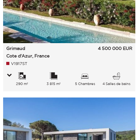
Grimaud
4 500 000
EUR
Cote d'Azur, France
V1917ST
290 m²
3 815 m²
5 Chambres
4 Salles de bains