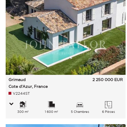
Grimaud
2 250 000
EUR
Cote d'Azur, France
V2244ST
300 m²
1 600 m²
5 Chambres
6 Pièces