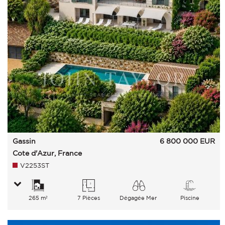
Gassin
6 800 000
EUR
Cote d'Azur, France
V2253ST
265 m²
7 Pièces
Dégagée Mer
Piscine