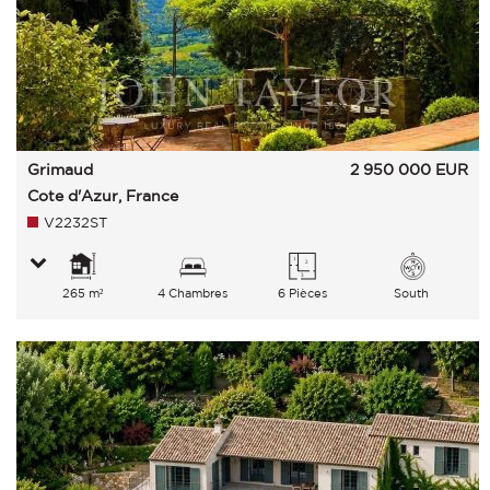
Grimaud
2 950 000
EUR
Cote d'Azur, France
V2232ST
265 m²
4 Chambres
6 Pièces
South