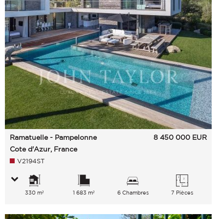
Ramatuelle - Pampelonne
8 450 000
EUR
Cote d'Azur, France
V2194ST
330 m²
1 683 m²
6 Chambres
7 Pièces