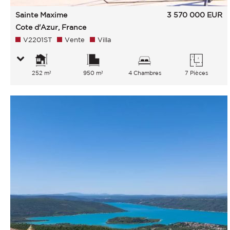
Sainte Maxime
3 570 000
EUR
Cote d'Azur, France
V2201ST
Vente
Villa
252 m²
950 m²
4 Chambres
7 Pièces