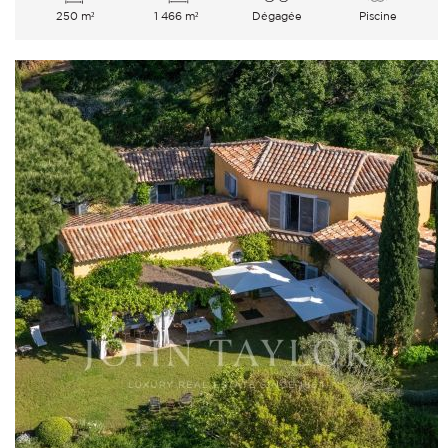
250 m²
1 466 m²
Dégagée
Piscine