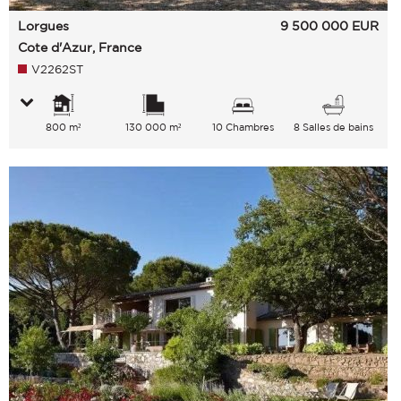
Lorgues
9 500 000
EUR
Cote d'Azur, France
V2262ST
800 m²
130 000 m²
10 Chambres
8 Salles de bains