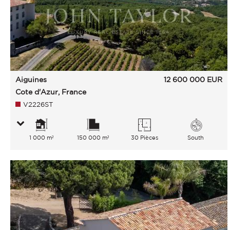
Aiguines
12 600 000
EUR
Cote d'Azur, France
V2226ST
1 000 m²
150 000 m²
30 Pièces
South