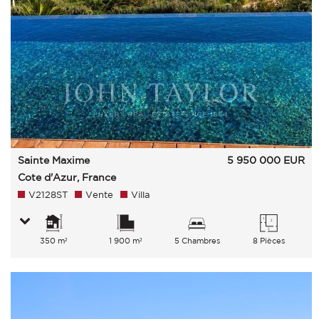
Sainte Maxime
5 950 000
EUR
Cote d'Azur, France
V2128ST
Vente
Villa
350 m²
1 900 m²
5 Chambres
8 Pièces