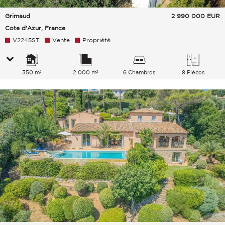
Grimaud
2 990 000
EUR
Cote d'Azur, France
V2245ST
Vente
Propriété
350 m²
2 000 m²
6 Chambres
8 Pièces