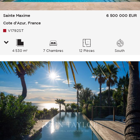
Sainte Maxime
6 500 000
EUR
Cote d'Azur, France
V1792ST
4 530 m²
7 Chambres
12 Pièces
South