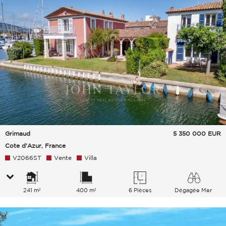
Grimaud
5 350 000
EUR
Cote d'Azur, France
V2066ST
Vente
Villa
241 m²
400 m²
6 Pièces
Dégagée Mer