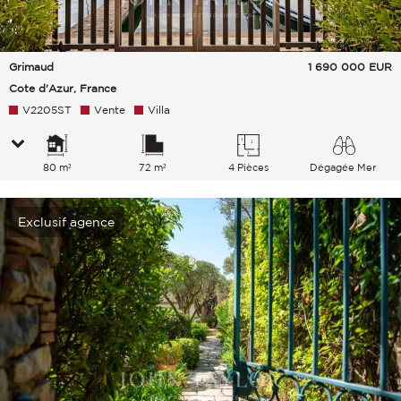
Grimaud
1 690 000
EUR
Cote d'Azur, France
V2205ST
Vente
Villa
80 m²
72 m²
4 Pièces
Dégagée Mer
Exclusif agence