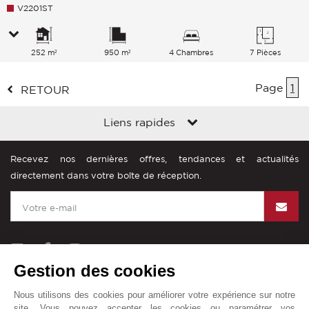
V2201ST
252 m²
950 m²
4 Chambres
7 Pièces
Page
1
RETOUR
Liens rapides
Recevez nos dernières offres, tendances et actualités
directement dans votre boîte de réception.
Gestion des cookies
John Taylor dans le monde
Nous utilisons des cookies pour améliorer votre expérience sur notre
site. Vous pouvez accepter les cookies ou paramétrer vos
Mentions légales
Plan du site
Contact