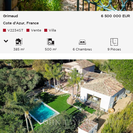
Grimaud
6 500 000
EUR
Cote d'Azur, France
V2234ST
Vente
Villa
385 m²
500 m²
6 Chambres
9 Pièces