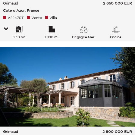
Grimaud
2 650 000
EUR
Cote d'Azur, France
V2247ST
Vente
Villa
230 m²
1 990 m²
Dégagée Mer
Piscine
Grimaud
2 800 000
EUR