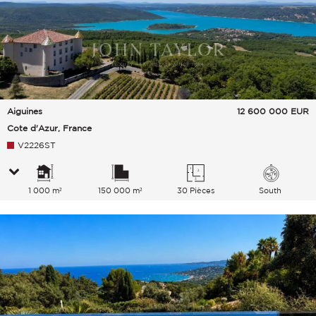
Aiguines
12 600 000
EUR
Cote d'Azur, France
V2226ST
1 000 m²
150 000 m²
30 Pièces
South