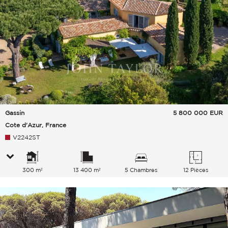
Gassin
5 800 000
EUR
Cote d'Azur, France
V2242ST
300 m²
13 400 m²
5 Chambres
12 Pièces