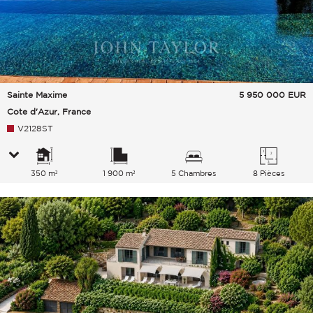
Sainte Maxime
5 950 000
EUR
Cote d'Azur, France
V2128ST
350 m²
1 900 m²
5 Chambres
8 Pièces