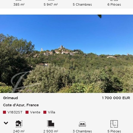
385 m²
5 947 m²
5 Chambres
6 Pièces
Grimaud
1 700 000
EUR
Cote d'Azur, France
V1832ST
Vente
Villa
240 m²
2 500 m²
3 Chambres
5 Pièces