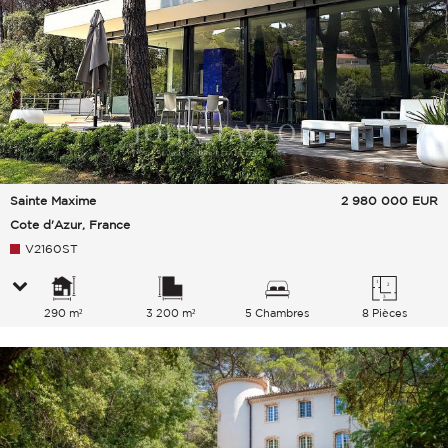
Sainte Maxime
2 980 000
EUR
Cote d'Azur, France
V2160ST
290 m²
3 200 m²
5 Chambres
8 Pièces