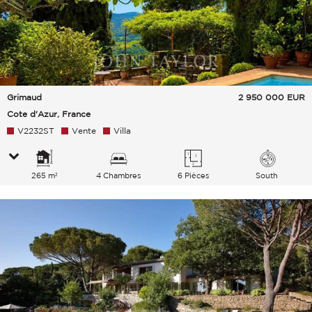
Grimaud
2 950 000
EUR
Cote d'Azur, France
V2232ST
Vente
Villa
265 m²
4 Chambres
6 Pièces
South