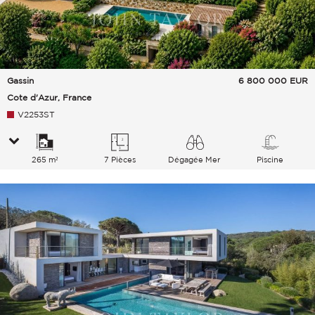
Gassin
6 800 000
EUR
Cote d'Azur, France
V2253ST
265 m²
7 Pièces
Dégagée Mer
Piscine