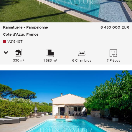
Ramatuelle - Pampelonne
8 450 000
EUR
Cote d'Azur, France
V2194ST
330 m²
1 683 m²
6 Chambres
7 Pièces