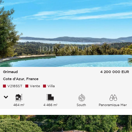
Grimaud
4 200 000
EUR
Cote d'Azur, France
V2185ST
Vente
Villa
464 m²
4 466 m²
South
Panoramique Mer