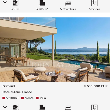
385 m²
3 265 m²
5 Chambres
6 Pièces
Grimaud
5 530 000
EUR
Cote d'Azur, France
V2188ST
Vente
Villa