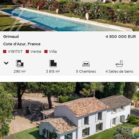
Grimaud
4 500 000
EUR
Cote d'Azur, France
V1917ST
Vente
Villa
290 m²
3 815 m²
5 Chambres
4 Salles de bains