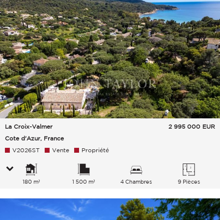
La Croix-Valmer
2 995 000
EUR
Cote d'Azur, France
V2026ST
Vente
Propriété
180 m²
1 500 m²
4 Chambres
9 Pièces