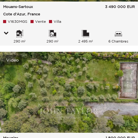
Mouans-Sartoux
3 490 000
EUR
Cote d'Azur, France
V1630MGS
Vente
Villa
290 m²
290 m²
2 495 m²
6 Chambres
Vidéo
Mougins
1 800 000
EUR