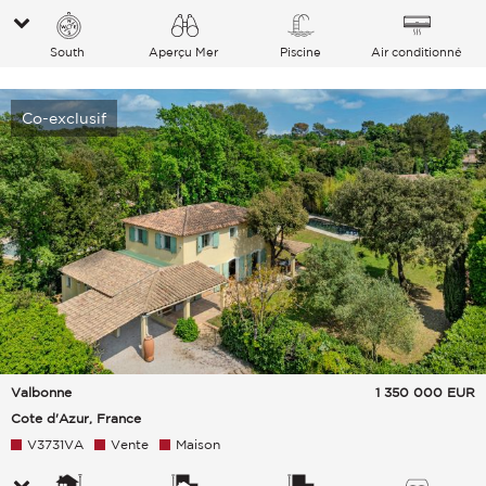
South
Aperçu Mer
Piscine
Air conditionné
Co-exclusif
Valbonne
1 350 000
EUR
Cote d'Azur, France
V3731VA
Vente
Maison