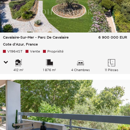
Cavalaire-Sur-Mer - Parc De Cavalaire
6 900 000
EUR
Cote d'Azur, France
V1964ST
Vente
Propriété
412 m²
1 876 m²
4 Chambres
11 Pièces