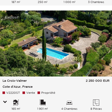
187 m²
250 m²
1 000 m²
3 Chambres
Exclusif
La Croix-Valmer
2 250 000
EUR
Cote d'Azur, France
V2220ST
Vente
Propriété
165 m²
1 901 m²
4 Chambres
8 Pièces