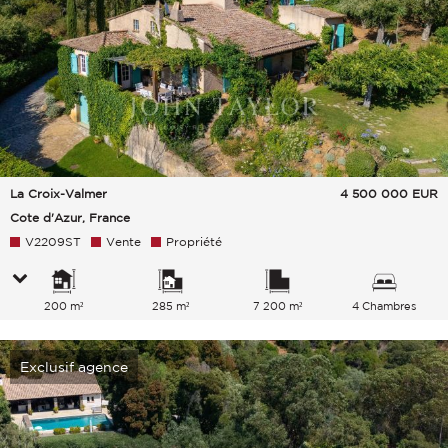
La Croix-Valmer
4 500 000
EUR
Cote d'Azur, France
V2209ST
Vente
Propriété
200 m²
285 m²
7 200 m²
4 Chambres
Exclusif agence