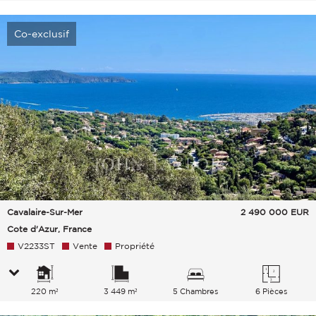
Co-exclusif
Cavalaire-Sur-Mer
2 490 000
EUR
Cote d'Azur, France
V2233ST
Vente
Propriété
220 m²
3 449 m²
5 Chambres
6 Pièces