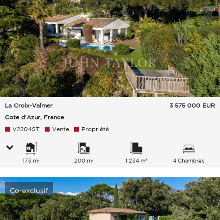
La Croix-Valmer
3 575 000
EUR
Cote d'Azur, France
V2204ST
Vente
Propriété
173 m²
200 m²
1 234 m²
4 Chambres
Co-exclusif