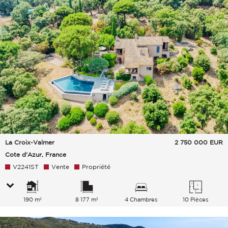
La Croix-Valmer
2 750 000
EUR
Cote d'Azur, France
V2241ST
Vente
Propriété
190 m²
8 177 m²
4 Chambres
10 Pièces