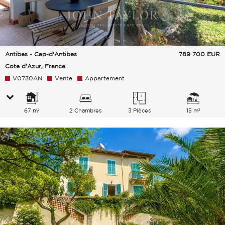
Antibes - Cap-d'Antibes
789 700
EUR
Cote d'Azur, France
V0730AN
Vente
Appartement
67 m²
2 Chambres
3 Pièces
15 m²