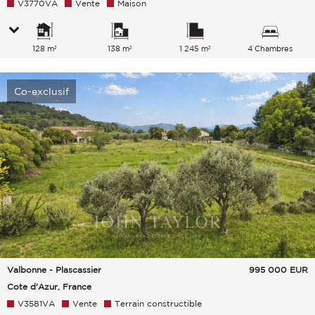
V3770VA
Vente
Maison
128 m²
138 m²
1 245 m²
4 Chambres
Co-exclusif
Valbonne - Plascassier
995 000
EUR
Cote d'Azur, France
V3581VA
Vente
Terrain constructible