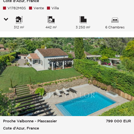
Cote d'Azur, France
V1782MGS
Vente
Villa
312 m²
442 m²
3 250 m²
6 Chambres
Proche Valbonne - Plascassier
799 000
EUR
Cote d'Azur, France