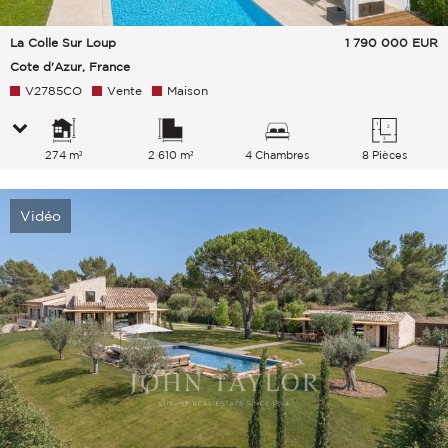
La Colle Sur Loup
1 790 000
EUR
Cote d'Azur, France
V2785CO
Vente
Maison
274 m²
2 610 m²
4 Chambres
8 Pièces
Vidéo