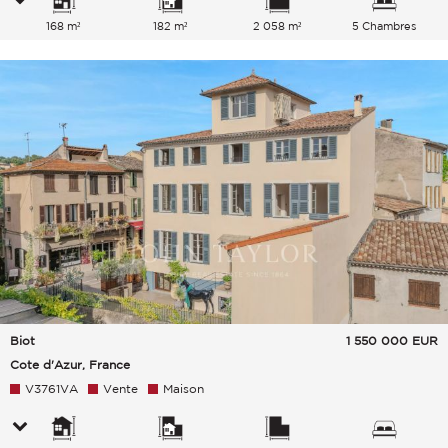
168 m²
182 m²
2 058 m²
5 Chambres
Biot
1 550 000
EUR
Cote d'Azur, France
V3761VA
Vente
Maison