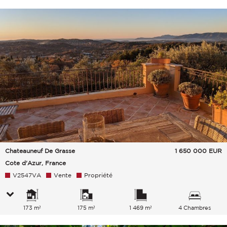
Chateauneuf De Grasse
1 650 000
EUR
Cote d'Azur, France
V2547VA
Vente
Propriété
173 m²
175 m²
1 469 m²
4 Chambres