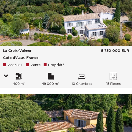
La Croix-Valmer
5 750 000
EUR
Cote d'Azur, France
V2272ST
Vente
Propriété
400 m²
49 000 m²
10 Chambres
15 Pièces