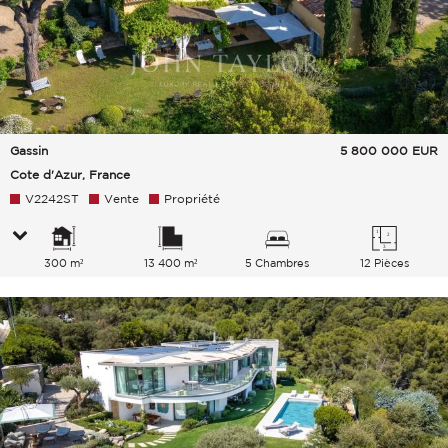
Gassin
5 800 000
EUR
Cote d'Azur, France
V2242ST
Vente
Propriété
300 m²
13 400 m²
5 Chambres
12 Pièces