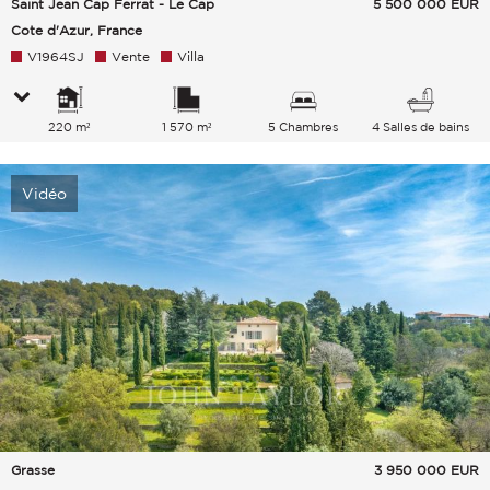
Saint Jean Cap Ferrat - Le Cap
5 500 000
EUR
Cote d'Azur, France
V1964SJ
Vente
Villa
220 m²
1 570 m²
5 Chambres
4 Salles de bains
Vidéo
Grasse
3 950 000
EUR