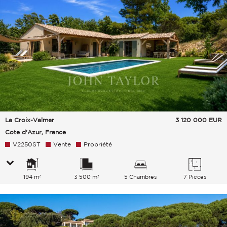
La Croix-Valmer
3 120 000
EUR
Cote d'Azur, France
V2250ST
Vente
Propriété
194 m²
3 500 m²
5 Chambres
7 Pièces