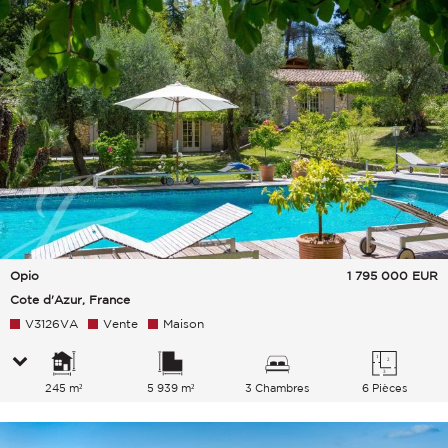
Opio
1 795 000
EUR
Cote d'Azur, France
V3126VA
Vente
Maison
245 m²
5 939 m²
3 Chambres
6 Pièces