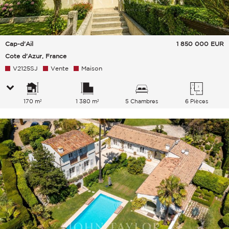
Cap-d'Ail
1 850 000
EUR
Cote d'Azur, France
V2125SJ
Vente
Maison
170 m²
1 380 m²
5 Chambres
6 Pièces