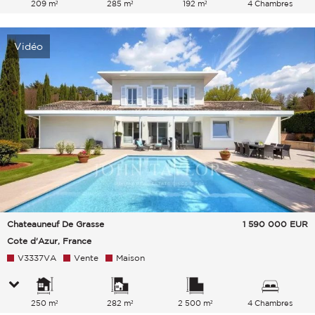
209 m²
285 m²
192 m²
4 Chambres
Vidéo
Chateauneuf De Grasse
1 590 000
EUR
Cote d'Azur, France
V3337VA
Vente
Maison
250 m²
282 m²
2 500 m²
4 Chambres