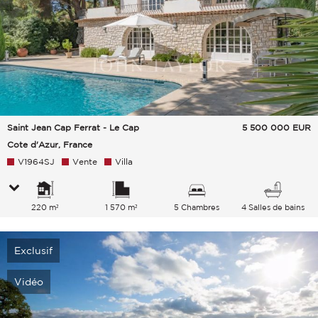
Saint Jean Cap Ferrat - Le Cap
5 500 000
EUR
Cote d'Azur, France
V1964SJ
Vente
Villa
220 m²
1 570 m²
5 Chambres
4 Salles de bains
Exclusif
Vidéo