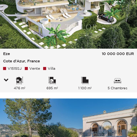
Eze
10 000 000
EUR
Cote d'Azur, France
V1515SJ
Vente
Villa
476 m²
695 m²
1 100 m²
5 Chambres