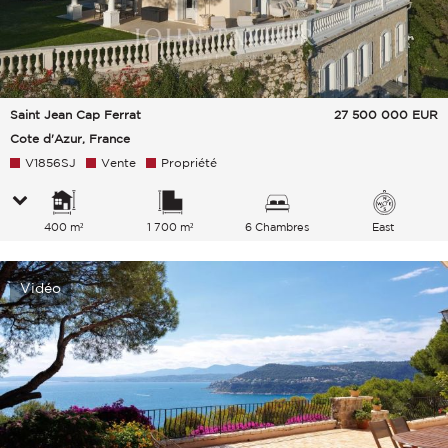
Saint Jean Cap Ferrat
27 500 000
EUR
Cote d'Azur, France
V1856SJ
Vente
Propriété
400 m²
1 700 m²
6 Chambres
East
Vidéo