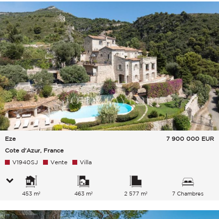
Eze
7 900 000
EUR
Cote d'Azur, France
V1940SJ
Vente
Villa
453 m²
463 m²
2 577 m²
7 Chambres