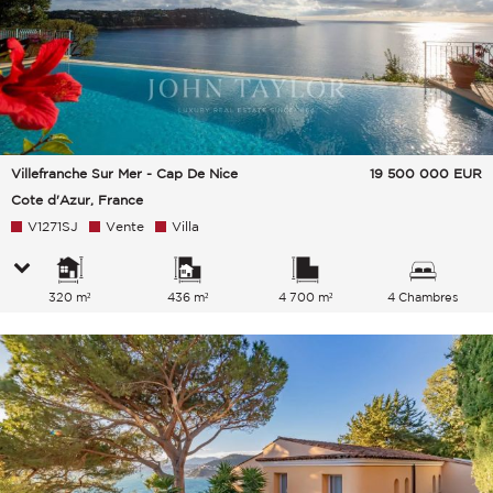
Villefranche Sur Mer - Cap De Nice
19 500 000
EUR
Cote d'Azur, France
V1271SJ
Vente
Villa
320 m²
436 m²
4 700 m²
4 Chambres