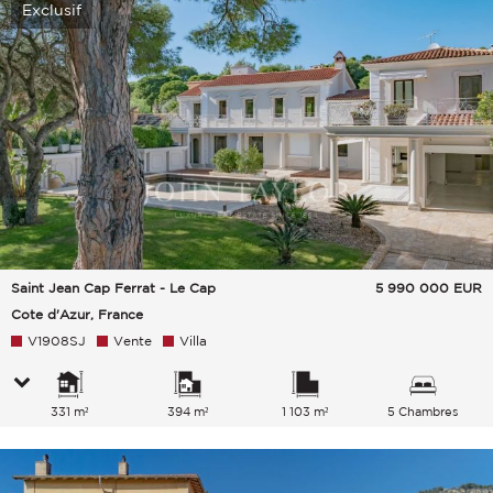
Exclusif
Saint Jean Cap Ferrat - Le Cap
5 990 000
EUR
Cote d'Azur, France
V1908SJ
Vente
Villa
331 m²
394 m²
1 103 m²
5 Chambres