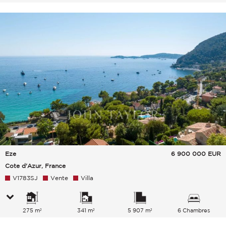
Eze
6 900 000
EUR
Cote d'Azur, France
V1783SJ
Vente
Villa
275 m²
341 m²
5 907 m²
6 Chambres