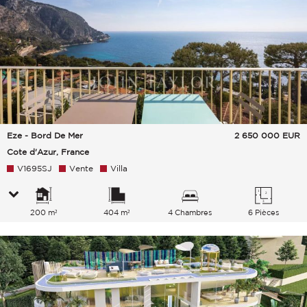
Eze - Bord De Mer
2 650 000
EUR
Cote d'Azur, France
V1695SJ
Vente
Villa
200 m²
404 m²
4 Chambres
6 Pièces