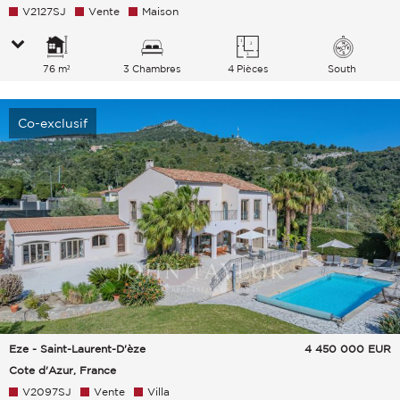
V2127SJ
Vente
Maison
76 m²
3 Chambres
4 Pièces
South
Co-exclusif
Eze - Saint-Laurent-D'èze
4 450 000
EUR
Cote d'Azur, France
V2097SJ
Vente
Villa