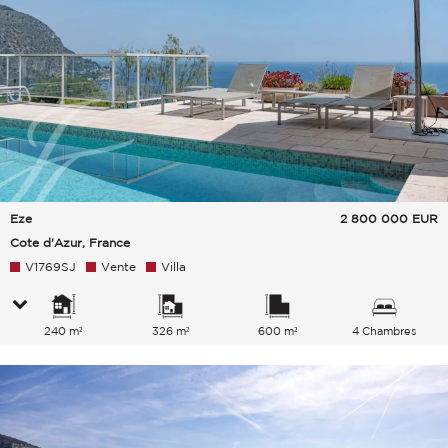
Eze
2 800 000
EUR
Cote d'Azur, France
V1769SJ
Vente
Villa
240 m²
326 m²
600 m²
4 Chambres