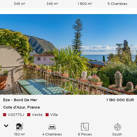
345 m²
345 m²
1 900 m²
5 Chambres
Eze - Bord De Mer
1 190 000
EUR
Cote d'Azur, France
V2077SJ
Vente
Villa
150 m²
4 Chambres
6 Pièces
South