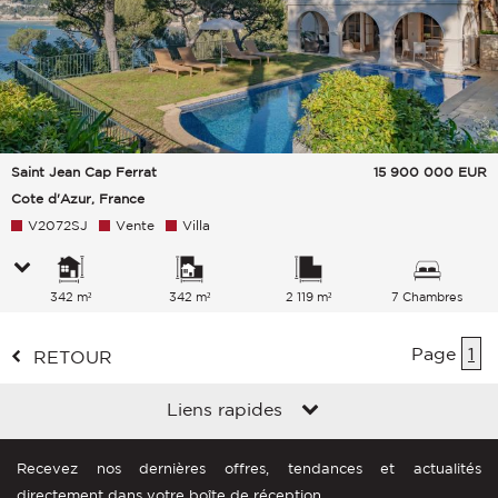
Saint Jean Cap Ferrat
15 900 000
EUR
Cote d'Azur, France
V2072SJ
Vente
Villa
342 m²
342 m²
2 119 m²
7 Chambres
Page
1
RETOUR
Liens rapides
Recevez nos dernières offres, tendances et actualités
directement dans votre boîte de réception.