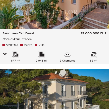
Saint Jean Cap Ferrat
29 000 000
EUR
Cote d'Azur, France
V2011SJ
Vente
Villa
677 m²
2 946 m²
8 Chambres
68 m²