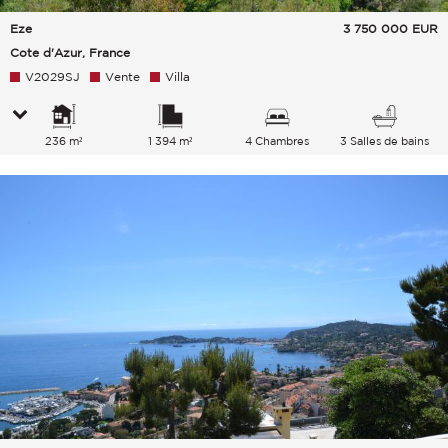
Eze
3 750 000
EUR
Cote d'Azur, France
V2029SJ
Vente
Villa
236 m²
1 394 m²
4 Chambres
3 Salles de bains