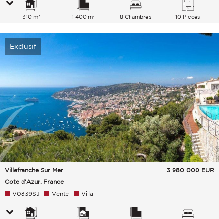
310 m²
1 400 m²
8 Chambres
10 Pièces
Exclusif
Villefranche Sur Mer
3 980 000
EUR
Cote d'Azur, France
V0839SJ
Vente
Villa