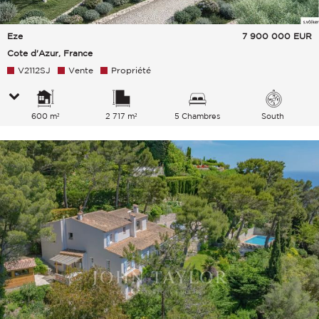
Eze
7 900 000
EUR
Cote d'Azur, France
V2112SJ
Vente
Propriété
600 m²
2 717 m²
5 Chambres
South