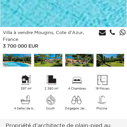
Villa à vendre Mougins, Cote d'Azur,
France
3 700 000
EUR
397 m²
2 380 m²
4 Chambres
19 Pièces
4 Salles de bains
South
Dégagée Jardin
Piscine
Propriété d’architecte de plain-pied au