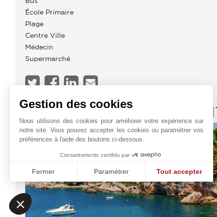
Bus
École Primaire
Plage
Centre Ville
Médecin
Supermarché
Gestion des cookies
JOHN TAYLOR CAP D'AN
Nous utilisons des cookies pour améliorer votre expérience sur
notre site. Vous pouvez accepter les cookies ou paramétrer vos
préférences à l'aide des boutons ci-dessous.
Consentements certifiés par
Fermer
Paramétrer
Tout accepter
Plateforme de Gestion du Consentement : Personnalisez vo
Axeptio consent
Notre plateforme vous permet d'adapter et de gérer vos param