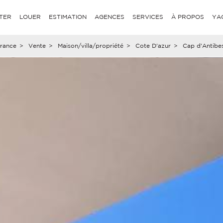
TER
LOUER
ESTIMATION
AGENCES
SERVICES
À PROPOS
YA
rance
>
Vente
>
Maison/villa/propriété
>
Cote D'azur
>
Cap d'Antibes