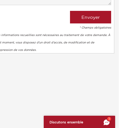
* Champs obligatoires
 informations recueillies sont nécessaires au traitement de votre demande. À
t moment, vous disposez d’un droit d’accès, de modification et de
ppression de vos données.
s réglementations. Personnalisez vos préférences pour contrôler
1
Discutons ensemble