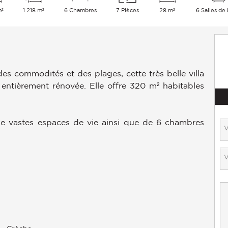
m²
1 218 m²
6 Chambres
7 Pièces
28 m²
6 Salles de 
s commodités et des plages, cette très belle villa
ntièrement rénovée. Elle offre 320 m² habitables
 de vastes espaces de vie ainsi que de 6 chambres