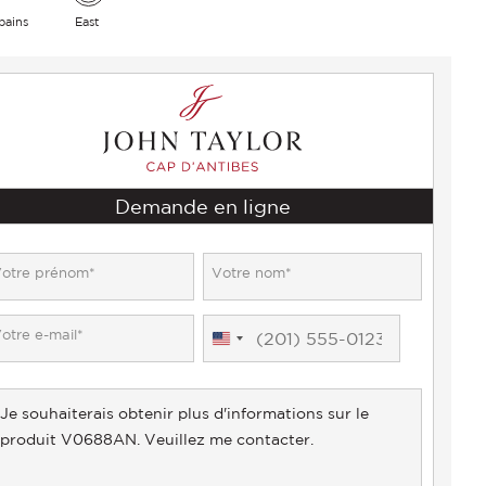
bains
East
Demande en ligne
United
States
+1