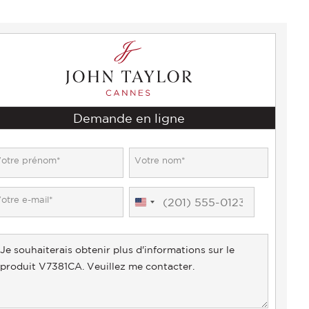
Demande en ligne
United
States
+1