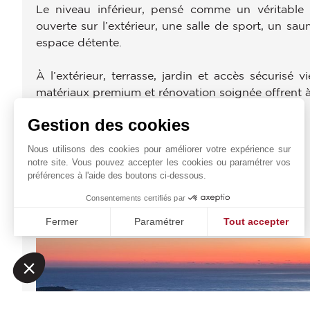
Le niveau inférieur, pensé comme un véritable e
ouverte sur l’extérieur, une salle de sport, un s
espace détente.
À l’extérieur, terrasse, jardin et accès sécurisé v
matériaux premium et rénovation soignée offrent à
Gestion des cookies
DIAGNOSTIC ÉNERGÉTIQUE
Nous utilisons des cookies pour améliorer votre expérience sur
notre site. Vous pouvez accepter les cookies ou paramétrer vos
préférences à l'aide des boutons ci-dessous.
Consentements certifiés par
JOHN TAYLOR CANNES
Fermer
Paramétrer
Tout accepter
Plateforme de Gestion du Consentement : Personnalisez vo
Axeptio consent
Notre plateforme vous permet d'adapter et de gérer vos param