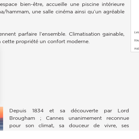
space bien-être, accueille une piscine intérieure
auna/hammam, une salle cinéma ainsi qu’un agréable
Les
iennent parfaire l’ensemble. Climatisation gainable,
tou
 cette propriété un confort moderne.
su
s Options
Depuis 1834 et sa découverte par Lord
ètres de confidentialité, en garantissant la conformité avec le
Brougham ; Cannes unanimement reconnue
pour son climat, sa douceur de vivre, ses
prestigieux congrès et son incontournable