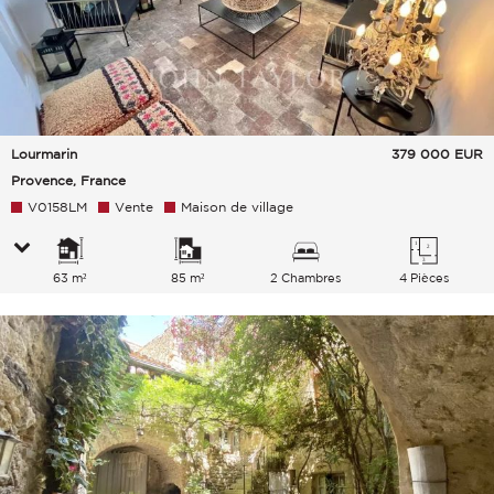
Lourmarin
379 000
EUR
Provence, France
V0158LM
Vente
Maison de village
63 m²
85 m²
2 Chambres
4 Pièces