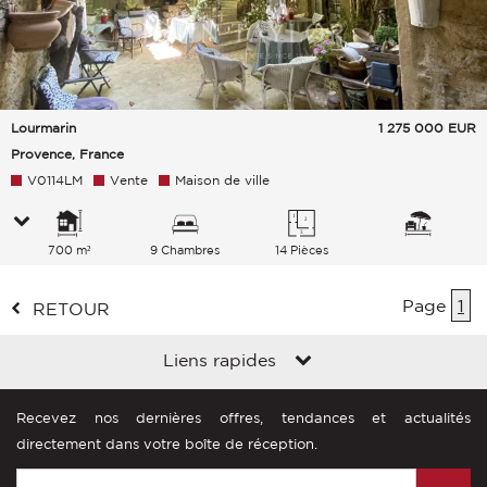
Lourmarin
1 275 000
EUR
Provence, France
V0114LM
Vente
Maison de ville
700 m²
9 Chambres
14 Pièces
Page
1
RETOUR
Liens rapides
Recevez nos dernières offres, tendances et actualités
directement dans votre boîte de réception.