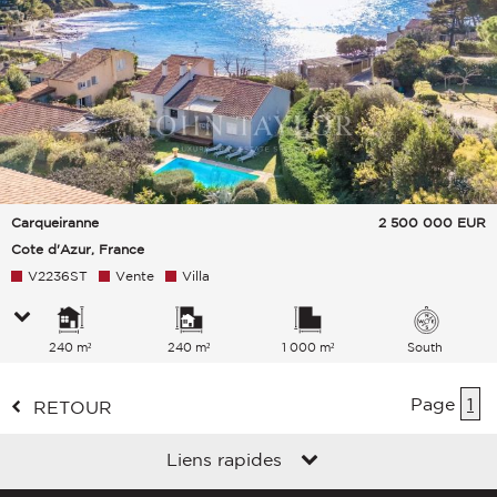
Carqueiranne
2 500 000
EUR
Cote d'Azur, France
V2236ST
Vente
Villa
240 m²
240 m²
1 000 m²
South
Page
1
RETOUR
Liens rapides