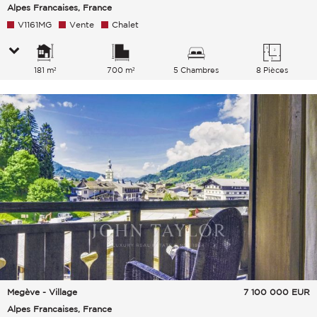
Alpes Francaises, France
V1161MG
Vente
Chalet
181 m²
700 m²
5 Chambres
8 Pièces
Megève - Village
7 100 000
EUR
Alpes Francaises, France