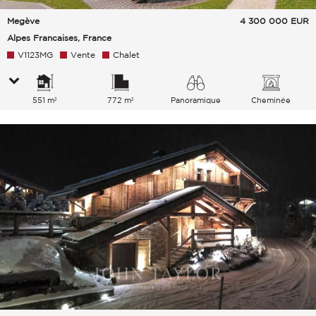
Megève
4 300 000
EUR
Alpes Francaises, France
V1123MG
Vente
Chalet
551 m²
772 m²
Panoramique
Cheminée
Montagnes