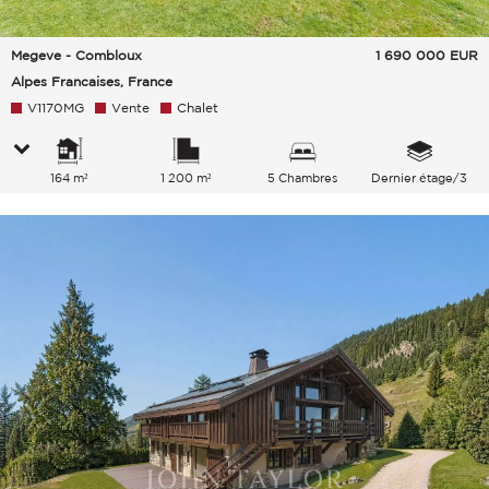
Megeve - Combloux
1 690 000
EUR
Alpes Francaises, France
V1170MG
Vente
Chalet
164 m²
1 200 m²
5 Chambres
Dernier étage/3