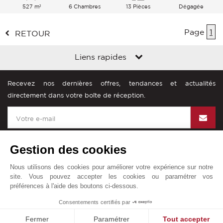
527 m²
6 Chambres
13 Pièces
Dégagée
Montagnes
Page
1
RETOUR
Liens rapides
Recevez nos dernières offres, tendances et actualités
directement dans votre boîte de réception.
Gestion des cookies
Nous utilisons des cookies pour améliorer votre expérience sur notre
John Taylor dans le monde
site. Vous pouvez accepter les cookies ou paramétrer vos
préférences à l'aide des boutons ci-dessous.
Mentions légales
Plan du site
Contact
Consentements certifiés par
© John Taylor 2025. Tous droits réservés.
Fermer
Paramétrer
Tout accepter