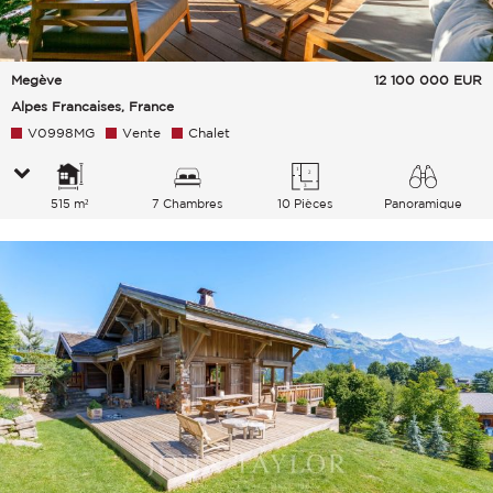
Megève
12 100 000
EUR
Alpes Francaises, France
V0998MG
Vente
Chalet
515 m²
7 Chambres
10 Pièces
Panoramique
Montagnes