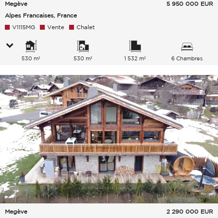
Megève
5 950 000
EUR
Alpes Francaises, France
V1115MG
Vente
Chalet
530 m²
530 m²
1 532 m²
6 Chambres
Megève
2 290 000
EUR