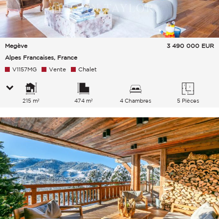
Megève
3 490 000
EUR
Alpes Francaises, France
V1157MG
Vente
Chalet
215 m²
474 m²
4 Chambres
5 Pièces