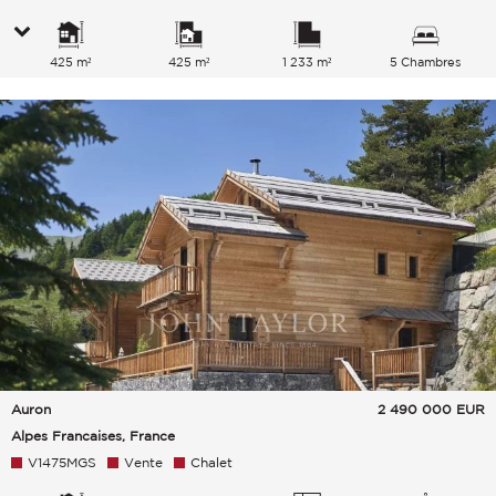
425 m²
425 m²
1 233 m²
5 Chambres
Auron
2 490 000
EUR
Alpes Francaises, France
V1475MGS
Vente
Chalet