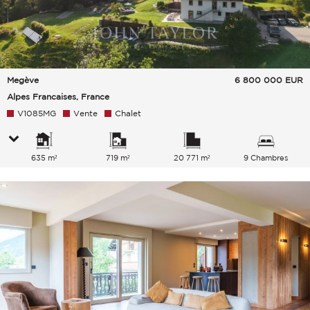
Megève
6 800 000
EUR
Alpes Francaises, France
V1085MG
Vente
Chalet
635 m²
719 m²
20 771 m²
9 Chambres