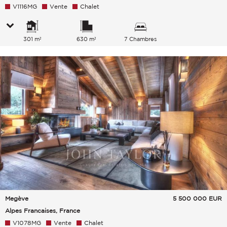
V1116MG
Vente
Chalet
301 m²
630 m²
7 Chambres
Megève
5 500 000
EUR
Alpes Francaises, France
V1078MG
Vente
Chalet