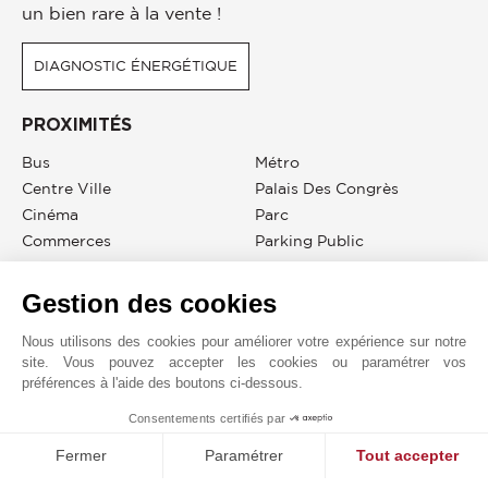
un bien rare à la vente !
DIAGNOSTIC ÉNERGÉTIQUE
PROXIMITÉS
Bus
Métro
Centre Ville
Palais Des Congrès
Cinéma
Parc
Commerces
Parking Public
Crèche
Piscine
École Primaire
Salle De Sport
Gestion des cookies
École Secondaire
Supermarché
Nous utilisons des cookies pour améliorer votre expérience sur notre
Gare
Taxi
site. Vous pouvez accepter les cookies ou paramétrer vos
Gare Routière
Tennis
préférences à l'aide des boutons ci-dessous.
Gare TGV
Théâtre
Consentements certifiés par
Hôpital/clinique
Université
MAKE ENQUIRY
Médecin
Fermer
Paramétrer
Tout accepter