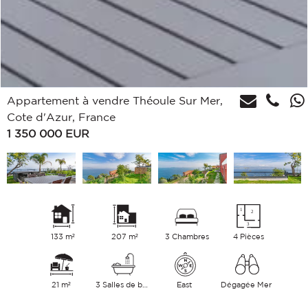
Appartement à vendre Théoule Sur Mer,
Cote d'Azur, France
1 350 000
EUR
133 m²
207 m²
3 Chambres
4 Pièces
21 m²
3 Salles de bains
East
Dégagée Mer