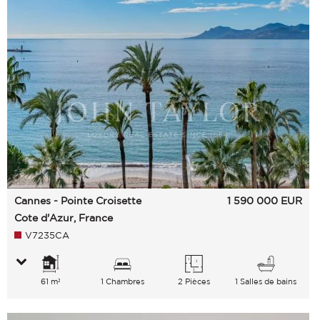
Cannes - Pointe Croisette
1 590 000
EUR
Cote d'Azur, France
V7235CA
61 m²
1 Chambres
2 Pièces
1 Salles de bains