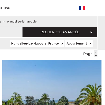
CHTING
s
>
Mandelieu-la-napoule
RECHERCHE AVANCÉE
Mandelieu-La-Napoule, France
Appartement
Page
1