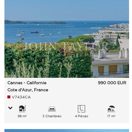
Cannes - Californie
990 000
EUR
Cote d'Azur, France
V7434CA
96 m²
3 Chambres
4 Pièces
17 m²