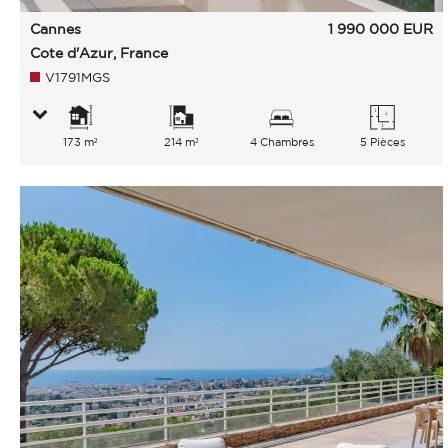
Cannes
1 990 000
EUR
Cote d'Azur, France
V1791MGS
173 m²
214 m²
4 Chambres
5 Pièces