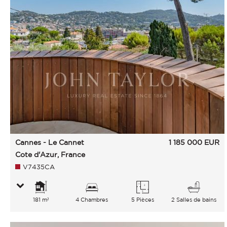
Cannes - Le Cannet
1 185 000
EUR
Cote d'Azur, France
V7435CA
181 m²
4 Chambres
5 Pièces
2 Salles de bains