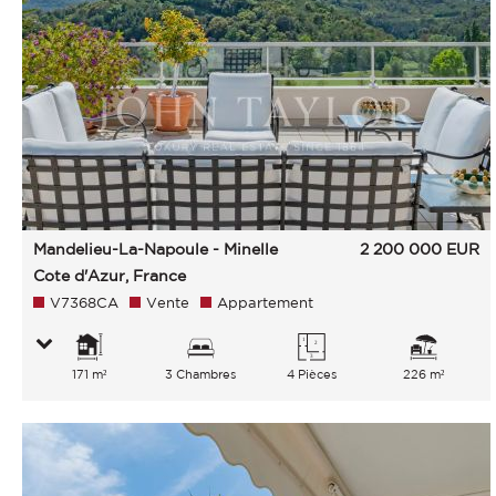
Mandelieu-La-Napoule - Minelle
2 200 000
EUR
Cote d'Azur, France
V7368CA
Vente
Appartement
171 m²
3 Chambres
4 Pièces
226 m²