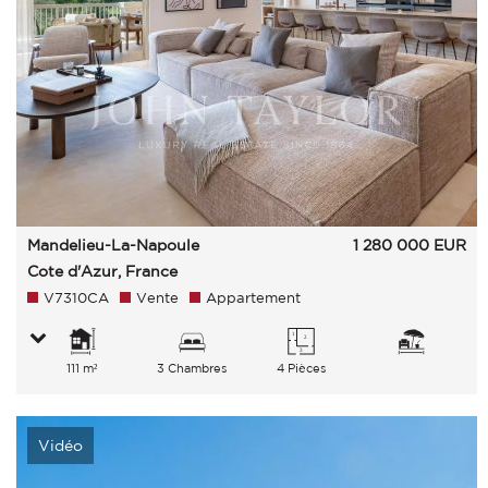
Mandelieu-La-Napoule
1 280 000
EUR
Cote d'Azur, France
V7310CA
Vente
Appartement
111 m²
3 Chambres
4 Pièces
Vidéo