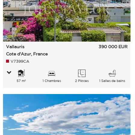
Vallauris
390 000
EUR
Cote d'Azur, France
V7399CA
57 m²
1 Chambres
2 Pièces
1 Salles de bains