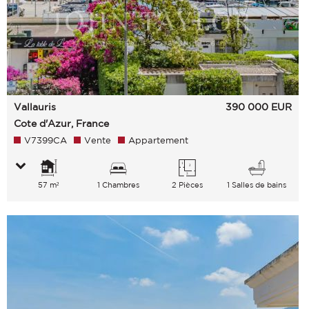
Vallauris
390 000
EUR
Cote d'Azur, France
V7399CA
Vente
Appartement
57 m²
1 Chambres
2 Pièces
1 Salles de bains