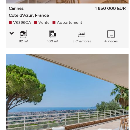
Cannes
1 850 000
EUR
Cote d'Azur, France
V6396CA
Vente
Appartement
92 m²
100 m²
3 Chambres
4 Pièces