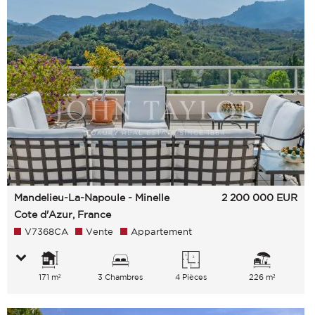
Mandelieu-La-Napoule - Minelle
2 200 000
EUR
Cote d'Azur, France
V7368CA
Vente
Appartement
171 m²
3 Chambres
4 Pièces
226 m²