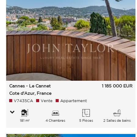
Cannes - Le Cannet
1 185 000
EUR
Cote d'Azur, France
V7435CA
Vente
Appartement
181 m²
4 Chambres
5 Pièces
2 Salles de bains