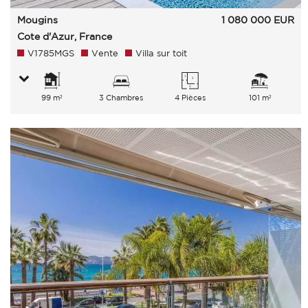
Mougins
1 080 000
EUR
Cote d'Azur, France
V1785MGS
Vente
Villa sur toit
99 m²
3 Chambres
4 Pièces
101 m²