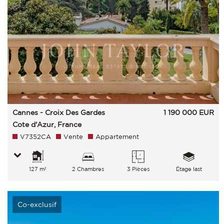
Cannes - Croix Des Gardes
1 190 000
EUR
Cote d'Azur, France
V7352CA
Vente
Appartement
127 m²
2 Chambres
3 Pièces
Étage last
Co-exclusif