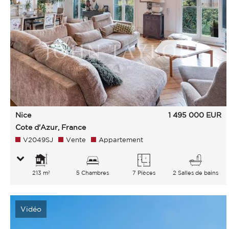
Nice
1 495 000
EUR
Cote d'Azur, France
V2049SJ
Vente
Appartement
213 m²
5 Chambres
7 Pièces
2 Salles de bains
Vidéo