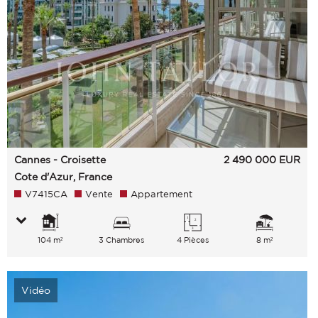
Cannes - Croisette
2 490 000
EUR
Cote d'Azur, France
V7415CA
Vente
Appartement
104 m²
3 Chambres
4 Pièces
8 m²
Vidéo