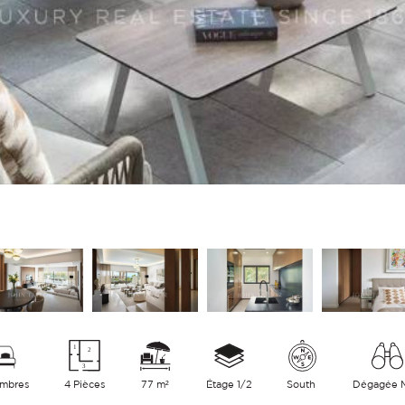
ambres
4 Pièces
77 m²
Étage 1/2
South
Dégagée 