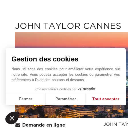
JOHN TAYLOR CANNES
Gestion des cookies
Nous utilisons des cookies pour améliorer votre expérience sur
notre site. Vous pouvez accepter les cookies ou paramétrer vos
préférences à l'aide des boutons ci-dessous.
Consentements certifiés par
Fermer
Paramétrer
Tout accepter
Plateforme de Gestion du Consentement : Personnalisez vo
Axeptio consent
Notre plateforme vous permet d'adapter et de gérer vos param
JOHN TAY
Demande en ligne