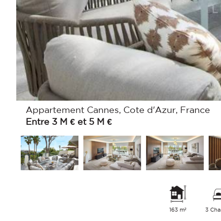
Appartement Cannes, Cote d'Azur, France
Entre 3 M € et 5 M €
163 m²
3 Ch