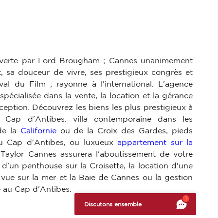
uverte par Lord Brougham ; Cannes unanimement
, sa douceur de vivre, ses prestigieux congrès et
val du Film ; rayonne à l'international. L'agence
pécialisée dans la vente, la location et la gérance
ception. Découvrez les biens les plus prestigieux à
Cap d'Antibes: villa contemporaine dans les
 de la
Californie
ou de la Croix des Gardes, pieds
du Cap d'Antibes, ou luxueux
appartement sur la
 Taylor Cannes assurera l'aboutissement de votre
t d'un penthouse sur la Croisette, la location d'une
e vue sur la mer et la Baie de Cannes ou la gestion
e au Cap d'Antibes.
s réglementations. Personnalisez vos préférences pour contrôler
1
Discutons ensemble