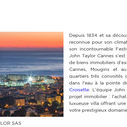
Depuis 1834 et sa déco
reconnue pour son climat
son incontournable Festi
John Taylor Cannes s'est s
de biens immobiliers d'ex
Cannes, Mougins et au 
quartiers très convoités
dans l'eau à la pointe 
Croisette
. L'équipe John
projet immobilier : l'acha
luxueuse villa offrant un
s Options
votre prestigieux domain
ètres de confidentialité, en garantissant la conformité avec le
LOR SAS