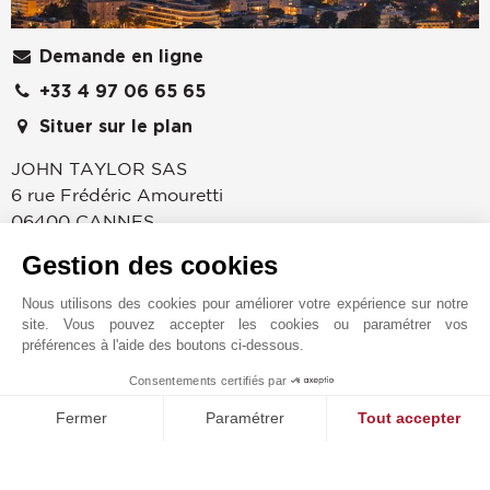
Demande en ligne
+33 4 97 06 65 65
Situer sur le plan
JOHN TAYLOR SAS
6 rue Frédéric Amouretti
06400
CANNES
Alpes-Maritimes
,
FRANCE
Gestion des cookies
Depuis 1834 et sa découverte par Lord Brougham ;
Nous utilisons des cookies pour améliorer votre expérience sur notre
Cannes unanimement reconnue pour son climat, sa
site. Vous pouvez accepter les cookies ou paramétrer vos
douceur de vivre, ses prestigieux congrès et son
préférences à l'aide des boutons ci-dessous.
incontournable Festival du Film ; rayonne à
Consentements certifiés par
l'international. L'agence John Taylor Cannes s'est
1
MAKE ENQUIRY
spécialisée dans la vente, la location et la gérance de
Fermer
Paramétrer
Tout accepter
biens immobiliers d'exception. Découvrez les biens les
Plateforme de Gestion du Consentement : Personnalisez vos O
Axeptio consent
plus prestigieux à Cannes, Mougins et au Cap
Notre plateforme vous permet d'adapter et de gérer vos paramètr