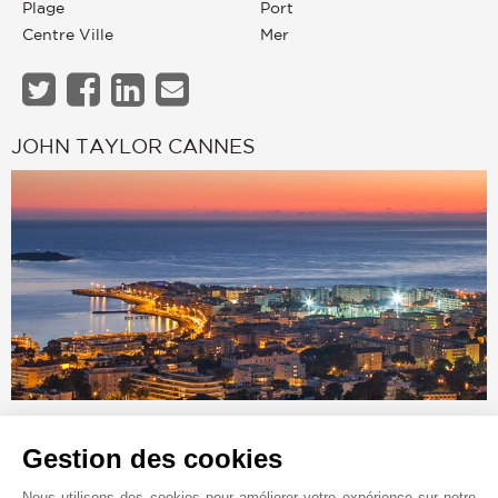
Plage
Port
Centre Ville
Mer
JOHN TAYLOR CANNES
Demande en ligne
Gestion des cookies
+33 4 97 06 65 65
Nous utilisons des cookies pour améliorer votre expérience sur notre