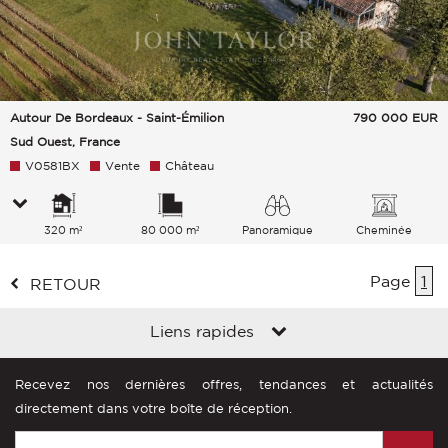
Autour De Bordeaux - Saint-Émilion
790 000
EUR
Sud Ouest, France
V0581BX
Vente
Château
320 m²
80 000 m²
Panoramique
Cheminée
Page
1
RETOUR
Liens rapides
Recevez nos dernières offres, tendances et actualités
directement dans votre boîte de réception.