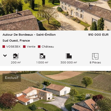
Autour De Bordeaux - Saint-Émilion
910 000
EUR
Sud Ouest, France
V0583BX
Vente
Château
200 m²
1 000 m²
300 000 m²
8 Pièces
Exclusif