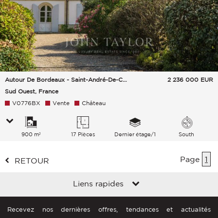
Autour De Bordeaux - Saint-André-De-Cubzac
2 236 000
EUR
Sud Ouest, France
V0776BX
Vente
Château
900 m²
17 Pièces
Dernier étage/1
South
Page
1
RETOUR
Liens rapides
Recevez nos dernières offres, tendances et actualités