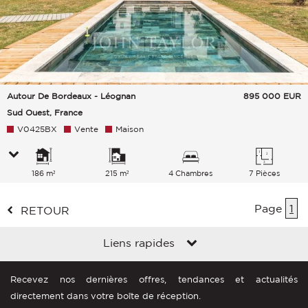
Autour De Bordeaux - Léognan
895 000
EUR
Sud Ouest, France
V0425BX
Vente
Maison
186 m²
215 m²
4 Chambres
7 Pièces
Page
1
RETOUR
Liens rapides
Recevez nos dernières offres, tendances et actualités
directement dans votre boîte de réception.