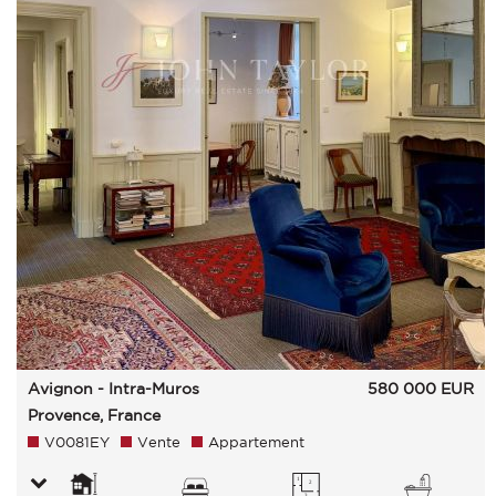
Avignon - Intra-Muros
580 000
EUR
Provence, France
V0081EY
Vente
Appartement