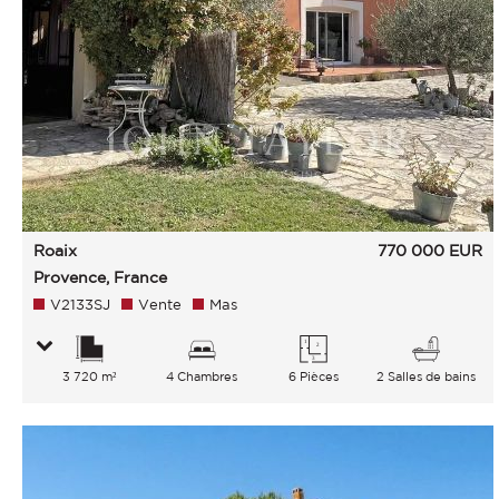
Roaix
770 000
EUR
Provence, France
V2133SJ
Vente
Mas
3 720 m²
4 Chambres
6 Pièces
2 Salles de bains