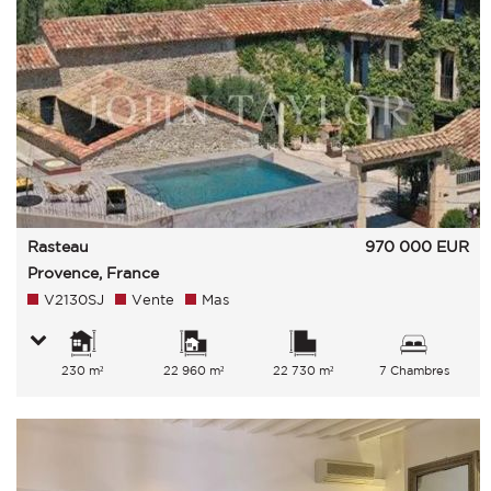
Rasteau
970 000
EUR
Provence, France
V2130SJ
Vente
Mas
230 m²
22 960 m²
22 730 m²
7 Chambres