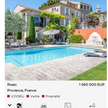
Roaix
1 560 000
EUR
Provence, France
V2109SJ
Vente
Propriété