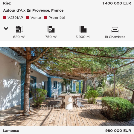
Riez
1 400 000
EUR
Autour d'Aix En Provence, France
V2391AP
Vente
Propriété
620 m²
750 m²
3 900 m²
18 Chambres
Lambesc
980 000
EUR