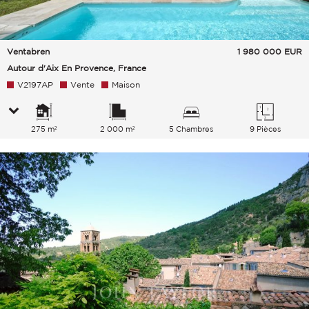
Ventabren
1 980 000
EUR
Autour d'Aix En Provence, France
V2197AP
Vente
Maison
275 m²
2 000 m²
5 Chambres
9 Pièces