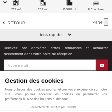
222 m²
252 m²
16 500 m²
8 Chambres
Page
1
RETOUR
Liens rapides
Recevez nos dernières offres, tendances et actualités
directement dans votre boîte de réception.
Gestion des cookies
Nous utilisons des cookies pour améliorer votre expérience sur notre
John Taylor dans le monde
site. Vous pouvez accepter les cookies ou paramétrer vos
préférences à l'aide des boutons ci-dessous.
Mentions légales
Plan du site
Contact
1
Consentements certifiés par
© John Taylor 2025. Tous droits réservés.