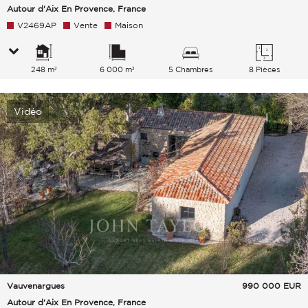
Autour d'Aix En Provence, France
V2469AP
Vente
Maison
248 m²
6 000 m²
5 Chambres
8 Pièces
Vidéo
Vauvenargues
990 000
EUR
Autour d'Aix En Provence, France