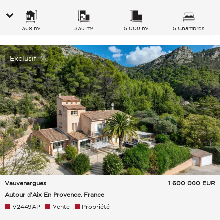
308 m²
330 m²
5 000 m²
5 Chambres
Exclusif
Vauvenargues
1 600 000
EUR
Autour d'Aix En Provence, France
V2449AP
Vente
Propriété