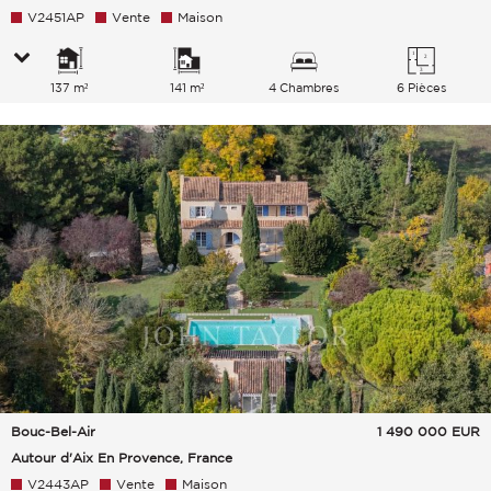
V2451AP
Vente
Maison
137 m²
141 m²
4 Chambres
6 Pièces
Bouc-Bel-Air
1 490 000
EUR
Autour d'Aix En Provence, France
V2443AP
Vente
Maison