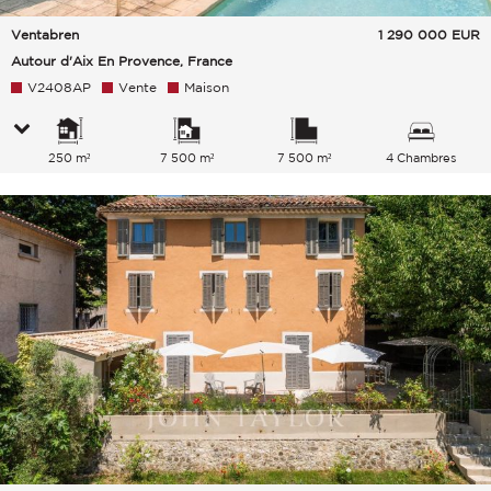
Ventabren
1 290 000
EUR
Autour d'Aix En Provence, France
V2408AP
Vente
Maison
250 m²
7 500 m²
7 500 m²
4 Chambres