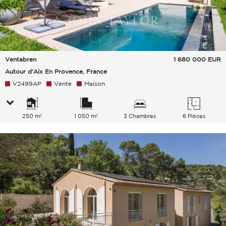
Ventabren
1 680 000
EUR
Autour d'Aix En Provence, France
V2499AP
Vente
Maison
250 m²
1 050 m²
3 Chambres
6 Pièces