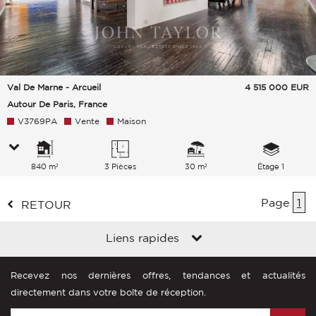
Val De Marne - Arcueil
4 515 000
EUR
Autour De Paris, France
V3769PA
Vente
Maison
840 m²
3 Pièces
30 m²
Étage 1
Page
1
RETOUR
Liens rapides
Recevez nos dernières offres, tendances et actualités
directement dans votre boîte de réception.