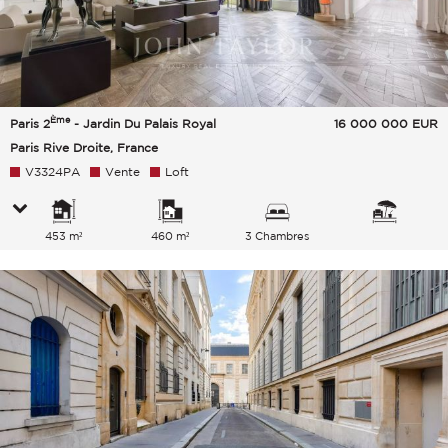
Ème
Paris 2
- Jardin Du Palais Royal
16 000 000
EUR
Paris Rive Droite, France
V3324PA
Vente
Loft
453 m²
460 m²
3 Chambres