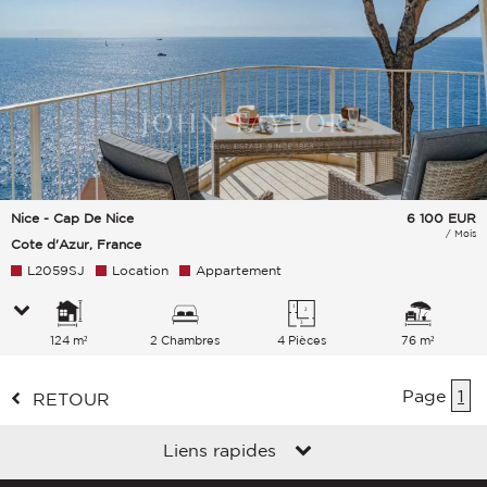
Nice - Cap De Nice
6 100
EUR
/ Mois
Cote d'Azur, France
L2059SJ
Location
Appartement
124 m²
2 Chambres
4 Pièces
76 m²
Page
1
RETOUR
Liens rapides