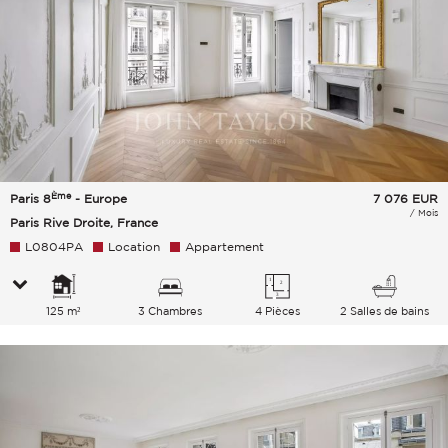
Ème
Paris 8
- Europe
7 076
EUR
/ Mois
Paris Rive Droite, France
L0804PA
Location
Appartement
125 m²
3 Chambres
4 Pièces
2 Salles de bains