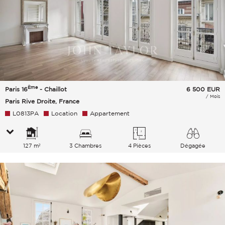
Ème
Paris 16
- Chaillot
6 500
EUR
/ Mois
Paris Rive Droite, France
L0813PA
Location
Appartement
127 m²
3 Chambres
4 Pièces
Dégagée