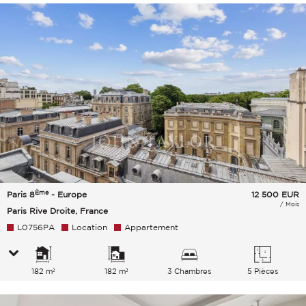
Ème
Paris 8
- Europe
12 500
EUR
/ Mois
Paris Rive Droite, France
L0756PA
Location
Appartement
182 m²
182 m²
3 Chambres
5 Pièces