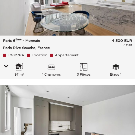
Ème
Paris 6
- Monnaie
4 500
EUR
/ Mois
Paris Rive Gauche, France
L0827PA
Location
Appartement
97 m²
1 Chambres
3 Pièces
Étage 1