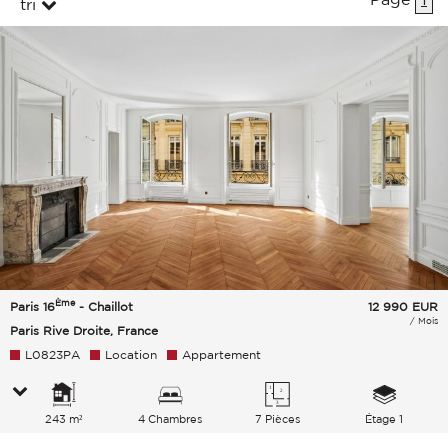
tri
Ème
Paris 16
- Chaillot
12 990
EUR
/ Mois
Paris Rive Droite, France
L0823PA
Location
Appartement
243 m²
4 Chambres
7 Pièces
Étage 1