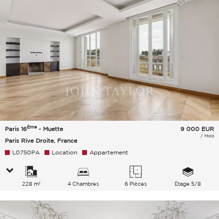
Ème
Paris 16
- Muette
9 000
EUR
/ Mois
Paris Rive Droite, France
L0750PA
Location
Appartement
228 m²
4 Chambres
6 Pièces
Étage 5/8