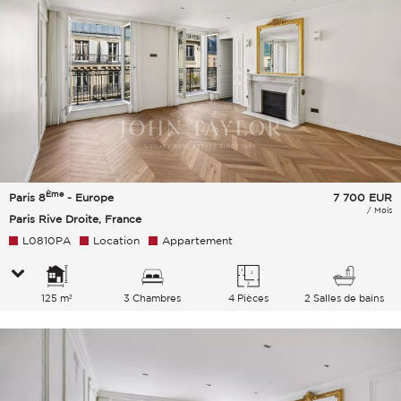
Ème
Paris 8
- Europe
7 700
EUR
/ Mois
Paris Rive Droite, France
L0810PA
Location
Appartement
125 m²
3 Chambres
4 Pièces
2 Salles de bains