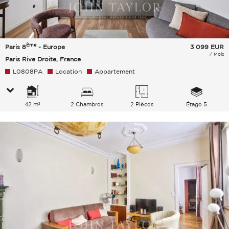
Ème
Paris 8
- Europe
3 099
EUR
/ Mois
Paris Rive Droite, France
L0808PA
Location
Appartement
42 m²
2 Chambres
2 Pièces
Étage 5