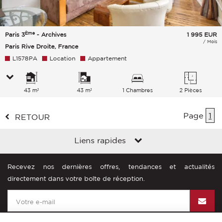
Ème
Paris 3
- Archives
1 995
EUR
/ Mois
Paris Rive Droite, France
L1578PA
Location
Appartement
43 m²
43 m²
1 Chambres
2 Pièces
Page
1
RETOUR
Liens rapides
Recevez nos dernières offres, tendances et actualités
directement dans votre boîte de réception.