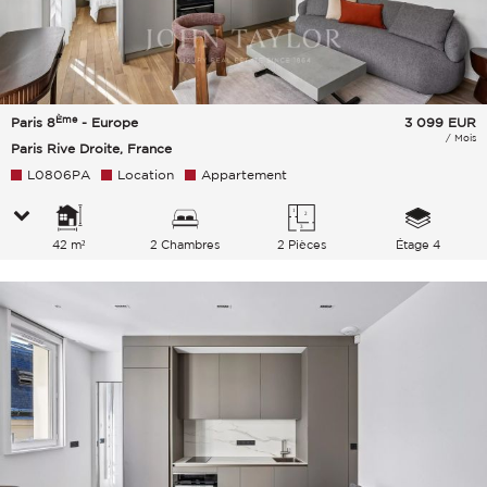
Ème
Paris 8
- Europe
3 099
EUR
/ Mois
Paris Rive Droite, France
L0806PA
Location
Appartement
42 m²
2 Chambres
2 Pièces
Étage 4