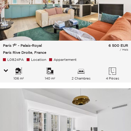
Er
Paris 1
- Palais-Royal
6 500
EUR
/ Mois
Paris Rive Droite, France
L0824PA
Location
Appartement
106 m²
140 m²
2 Chambres
4 Pièces