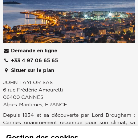
Demande en ligne
+33 4 97 06 65 65
Situer sur le plan
JOHN TAYLOR SAS
6 rue Frédéric Amouretti
06400
CANNES
Alpes-Maritimes
,
FRANCE
Depuis 1834 et sa découverte par Lord Brougham ;
Cannes unanimement reconnue pour son climat, sa
douceur de vivre, ses prestigieux congrès et son
Gestion des cookies
incontournable Festival du Film ; rayonne à