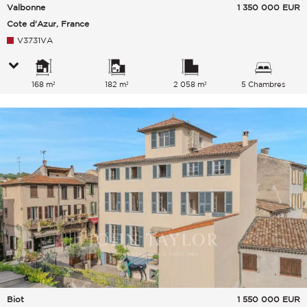
Valbonne
1 350 000
EUR
Cote d'Azur, France
V3731VA
168 m²
182 m²
2 058 m²
5 Chambres
Biot
1 550 000
EUR