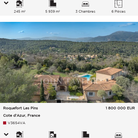
245 m²
5 939 m²
3 Chambres
6 Pièces
Roquefort Les Pins
1 800 000
EUR
Cote d'Azur, France
V3654VA