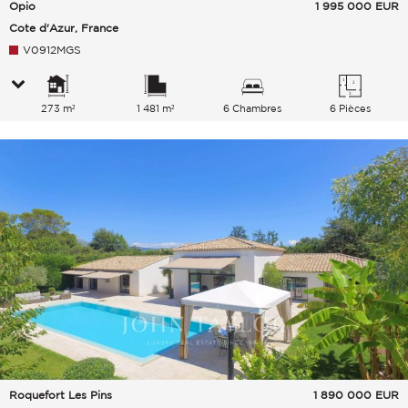
Opio
1 995 000
EUR
Cote d'Azur, France
V0912MGS
273 m²
1 481 m²
6 Chambres
6 Pièces
Roquefort Les Pins
1 890 000
EUR