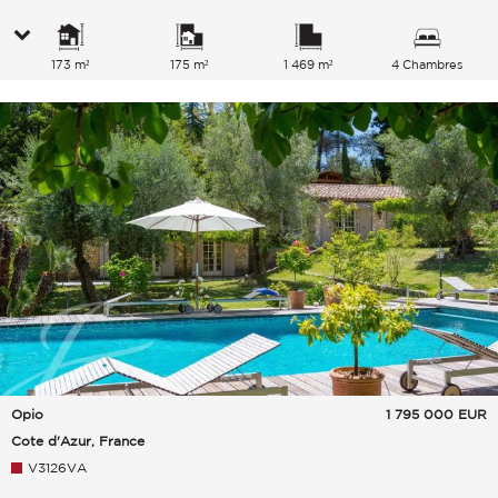
173 m²
175 m²
1 469 m²
4 Chambres
Opio
1 795 000
EUR
Cote d'Azur, France
V3126VA