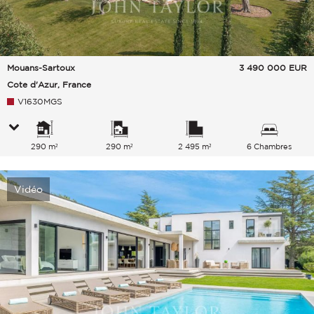
Mouans-Sartoux
3 490 000
EUR
Cote d'Azur, France
V1630MGS
290 m²
290 m²
2 495 m²
6 Chambres
Vidéo