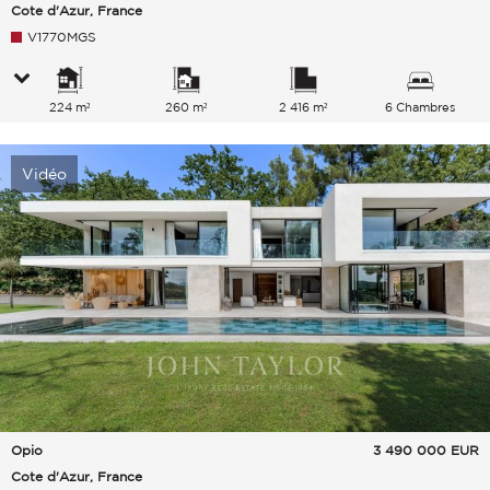
Cote d'Azur, France
V1770MGS
224 m²
260 m²
2 416 m²
6 Chambres
Vidéo
Opio
3 490 000
EUR
Cote d'Azur, France