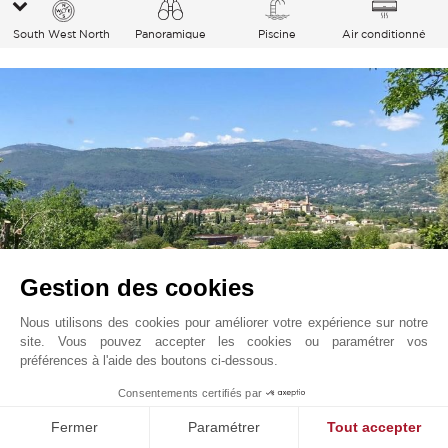
South West North
Panoramique
Piscine
Air conditionné
Village
Gestion des cookies
Nous utilisons des cookies pour améliorer votre expérience sur notre
site. Vous pouvez accepter les cookies ou paramétrer vos
Mouans-Sartoux
549 000
EUR
préférences à l'aide des boutons ci-dessous.
Cote d'Azur, France
1
Consentements certifiés par
V3780VA
Fermer
Paramétrer
Tout accepter