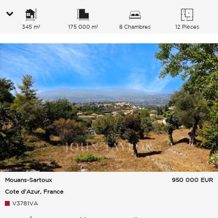
345 m²
175 000 m²
8 Chambres
12 Pièces
Mouans-Sartoux
950 000
EUR
Cote d'Azur, France
V3781VA