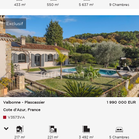
433 m²
550 m²
5 637 m²
9 Chambres
Exclusif
Valbonne - Plascassier
1 990 000
EUR
Cote d'Azur, France
V3573VA
217 m²
221 m²
3 492 m²
5 Chambres