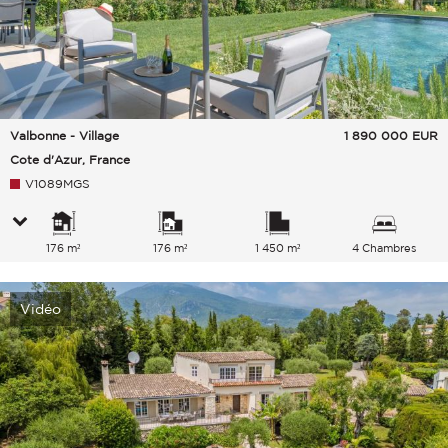
Valbonne - Village
1 890 000
EUR
Cote d'Azur, France
V1089MGS
176 m²
176 m²
1 450 m²
4 Chambres
Vidéo