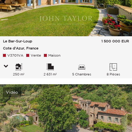
Le Bar-Sur-Loup
1 500 000
EUR
Cote d'Azur, France
V3701VA
Vente
Maison
250 m²
2 631 m²
5 Chambres
8 Pièces
Vidéo