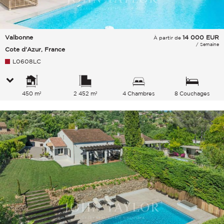
Valbonne
14 000
EUR
À partir de
/ Semaine
Cote d'Azur, France
L0608LC
450 m²
2 452 m²
4 Chambres
8 Couchages