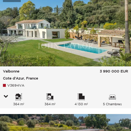
Valbonne
3 990 000
EUR
Cote d'Azur, France
V3694VA
364 m²
364 m²
4 130 m²
5 Chambres