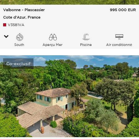
Valbonne - Plascassier
995 000
EUR
Cote d'Azur, France
V3581VA
South
Aperçu Mer
Piscine
Air conditionné
Co-exclusif