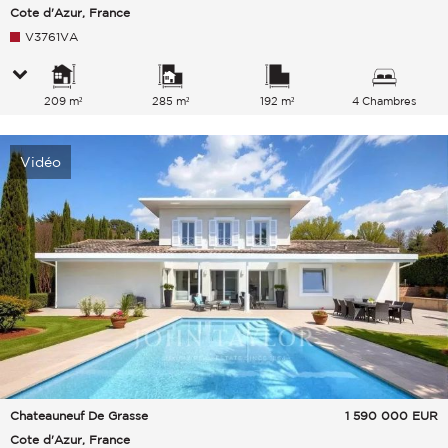
Cote d'Azur, France
V3761VA
209 m²
285 m²
192 m²
4 Chambres
Vidéo
Chateauneuf De Grasse
1 590 000
EUR
Cote d'Azur, France