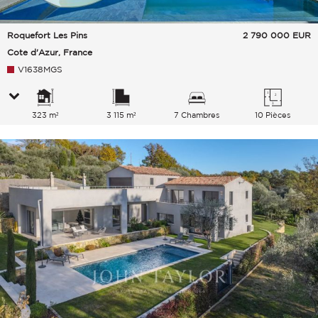
Roquefort Les Pins
2 790 000
EUR
Cote d'Azur, France
V1638MGS
323 m²
3 115 m²
7 Chambres
10 Pièces