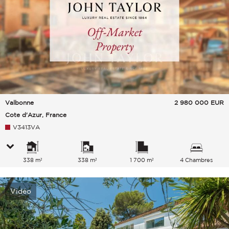
Valbonne
2 980 000
EUR
Cote d'Azur, France
V3413VA
338 m²
338 m²
1 700 m²
4 Chambres
Vidéo