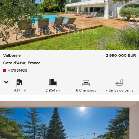
Valbonne
2 990 000
EUR
Cote d'Azur, France
V1798MGS
434 m²
2 854 m²
6 Chambres
7 Salles de bains