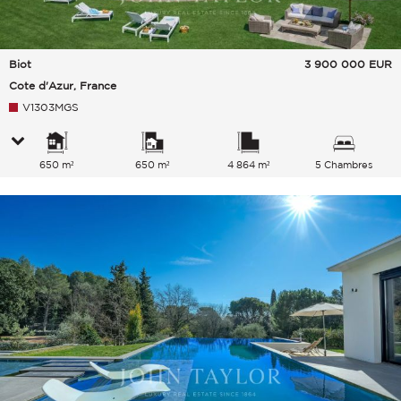
Biot
3 900 000
EUR
Cote d'Azur, France
V1303MGS
650 m²
650 m²
4 864 m²
5 Chambres