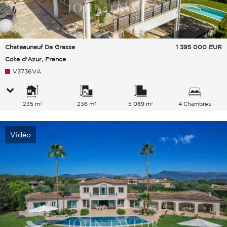
Chateauneuf De Grasse
1 395 000
EUR
Cote d'Azur, France
V3736VA
235 m²
236 m²
5 069 m²
4 Chambres
Vidéo