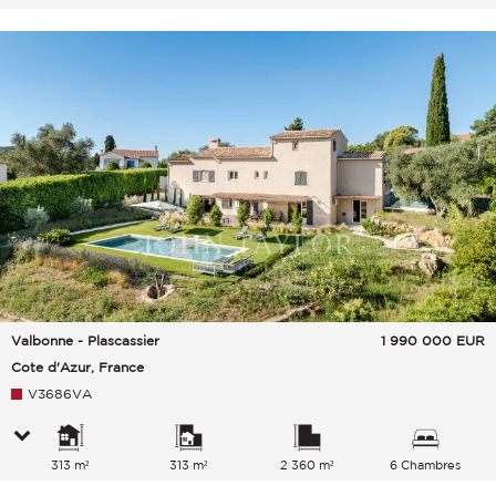
Valbonne - Plascassier
1 990 000
EUR
Cote d'Azur, France
V3686VA
313 m²
313 m²
2 360 m²
6 Chambres