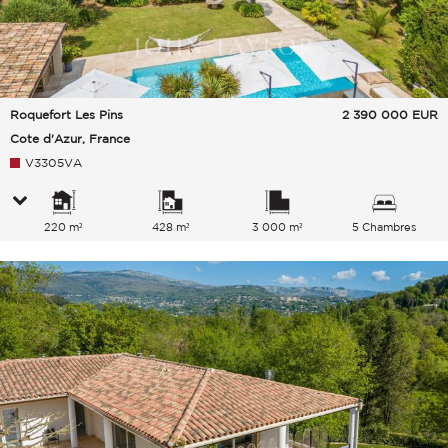
Roquefort Les Pins
2 390 000
EUR
Cote d'Azur, France
V3305VA
220 m²
428 m²
3 000 m²
5 Chambres