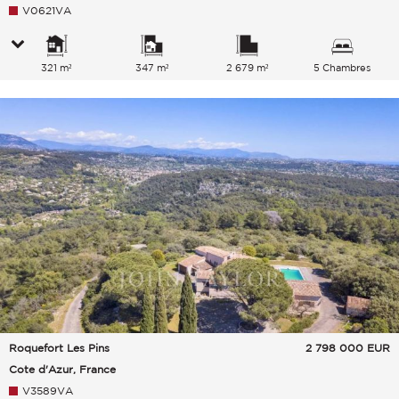
V0621VA
321 m²
347 m²
2 679 m²
5 Chambres
Roquefort Les Pins
2 798 000
EUR
Cote d'Azur, France
V3589VA