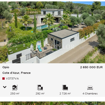
Opio
2 650 000
EUR
Cote d'Azur, France
V3737VA
250 m²
292 m²
2 726 m²
4 Chambres