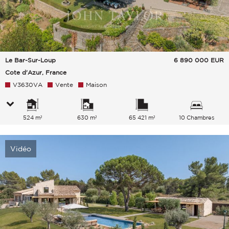
Le Bar-Sur-Loup
6 890 000
EUR
Cote d'Azur, France
V3630VA
Vente
Maison
524 m²
630 m²
65 421 m²
10 Chambres
Vidéo