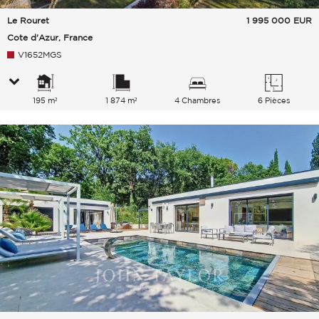
Le Rouret
1 995 000
EUR
Cote d'Azur, France
V1652MGS
195 m²
1 874 m²
4 Chambres
6 Pièces