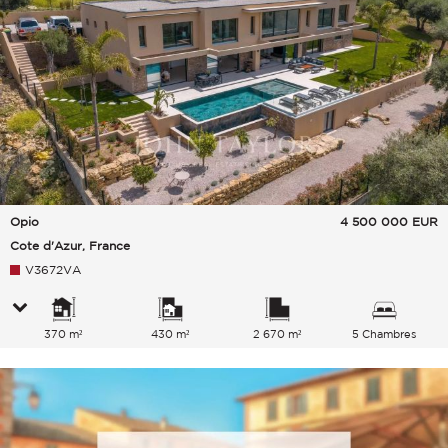
Opio
4 500 000
EUR
Cote d'Azur, France
V3672VA
370 m²
430 m²
2 670 m²
5 Chambres