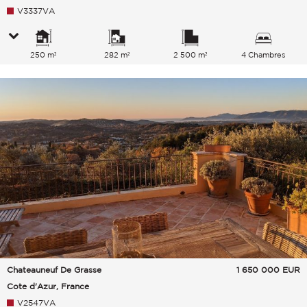
V3337VA
250 m²
282 m²
2 500 m²
4 Chambres
Chateauneuf De Grasse
1 650 000
EUR
Cote d'Azur, France
V2547VA