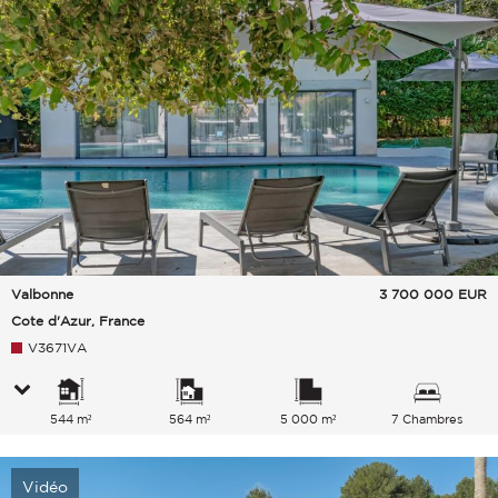
Valbonne
3 700 000
EUR
Cote d'Azur, France
V3671VA
544 m²
564 m²
5 000 m²
7 Chambres
Vidéo