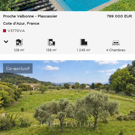
Proche Valbonne - Plascassier
799 000
EUR
Cote d'Azur, France
V3770VA
128 m²
138 m²
1 245 m²
4 Chambres
Co-exclusif