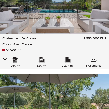
Chateauneuf De Grasse
2 550 000
EUR
Cote d'Azur, France
V1746MGS
260 m²
320 m²
2 277 m²
5 Chambres
Vidéo