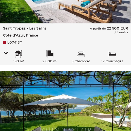
Saint Tropez - Les Salins
22 500
EUR
À partir de
/ Semaine
Cote d'Azur, France
L0741ST
180 m²
2 000 m²
5 Chambres
12 Couchages