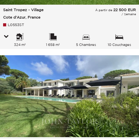
Saint Tropez - Village
22 500
EUR
À partir de
/ Semaine
Cote d'Azur, France
L0553ST
324 m²
1 658 m²
5 Chambres
10 Couchages