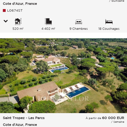
/ Quinzaine
Cote d'Azur, France
L0674ST
520 m²
4 402 m²
9 Chambres
18 Couchages
Saint Tropez - Les Parcs
60 000
EUR
À partir de
/ Semaine
Cote d'Azur, France