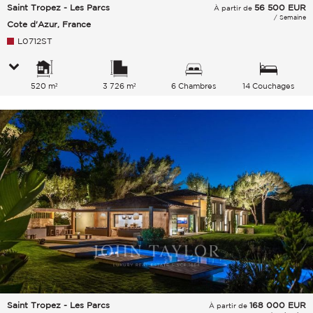
Saint Tropez - Les Parcs
56 500
EUR
À partir de
/ Semaine
Cote d'Azur, France
L0712ST
520 m²
3 726 m²
6 Chambres
14 Couchages
Saint Tropez - Les Parcs
168 000
EUR
À partir de