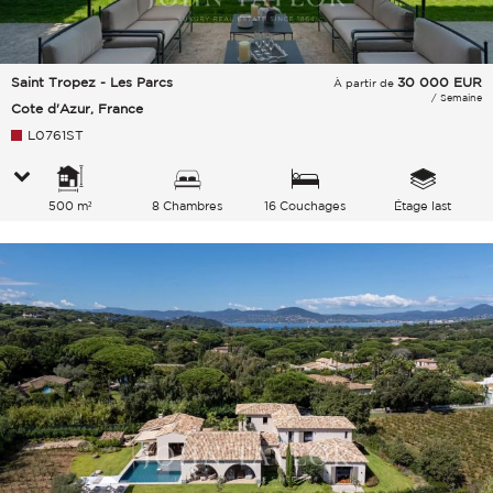
Saint Tropez - Les Parcs
30 000
EUR
À partir de
/ Semaine
Cote d'Azur, France
L0761ST
500 m²
8 Chambres
16 Couchages
Étage last