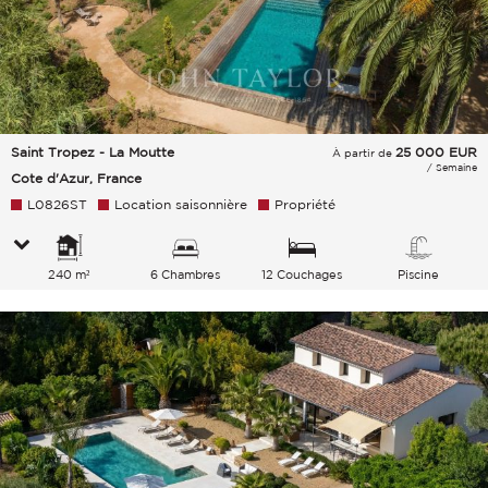
Saint Tropez - La Moutte
25 000
EUR
À partir de
/ Semaine
Cote d'Azur, France
L0826ST
Location saisonnière
Propriété
240 m²
6 Chambres
12 Couchages
Piscine