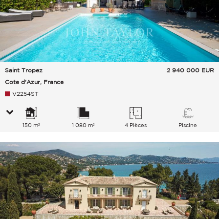
Saint Tropez
2 940 000
EUR
Cote d'Azur, France
V2254ST
150 m²
1 080 m²
4 Pièces
Piscine