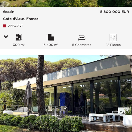
Gassin
5 800 000
EUR
Cote d'Azur, France
V2242ST
300 m²
13 400 m²
5 Chambres
12 Pièces