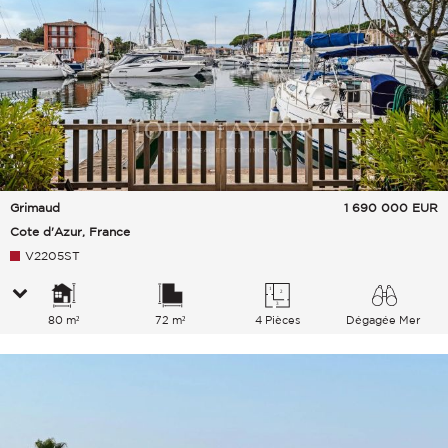
Grimaud
1 690 000
EUR
Cote d'Azur, France
V2205ST
80 m²
72 m²
4 Pièces
Dégagée Mer