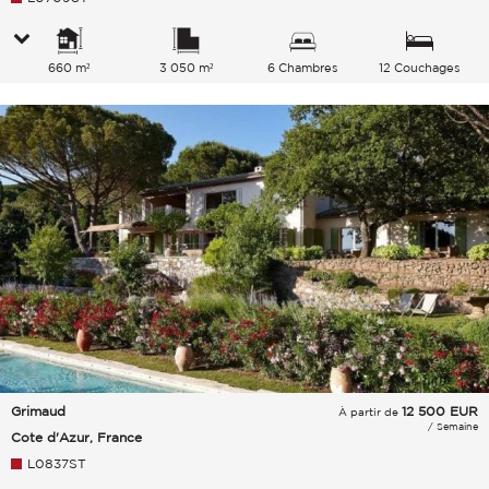
660 m²
3 050 m²
6 Chambres
12 Couchages
Grimaud
12 500
EUR
À partir de
/ Semaine
Cote d'Azur, France
L0837ST