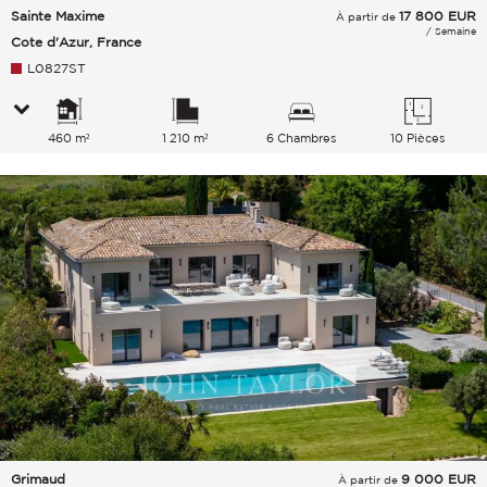
Sainte Maxime
17 800
EUR
À partir de
/ Semaine
Cote d'Azur, France
L0827ST
460 m²
1 210 m²
6 Chambres
10 Pièces
Grimaud
9 000
EUR
À partir de