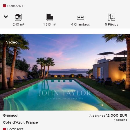
L0807ST
240 m²
1 513 m²
4 Chambres
5 Pièces
Vidéo
Grimaud
12 000
EUR
À partir de
/ Semaine
Cote d'Azur, France
L0709ST