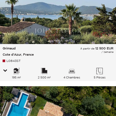
Grimaud
12 500
EUR
À partir de
/ Semaine
Cote d'Azur, France
L0843ST
195 m²
2 500 m²
4 Chambres
5 Pièces