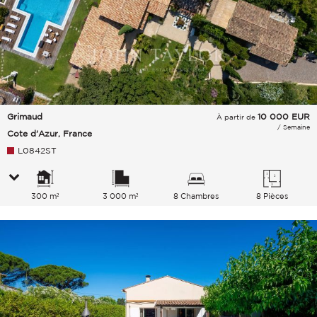
Grimaud
10 000
EUR
À partir de
/ Semaine
Cote d'Azur, France
L0842ST
300 m²
3 000 m²
8 Chambres
8 Pièces