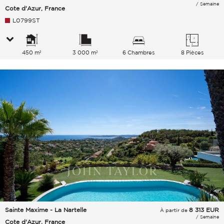
/ Semaine
Cote d'Azur, France
L0799ST
450 m²
3 000 m²
6 Chambres
8 Pièces
Sainte Maxime - La Nartelle
8 313
EUR
À partir de
/ Semaine
Cote d'Azur, France