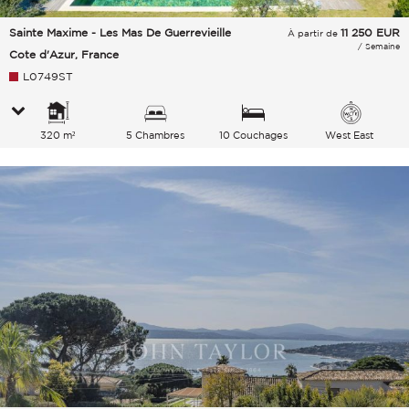
Sainte Maxime - Les Mas De Guerrevieille
11 250
EUR
À partir de
/ Semaine
Cote d'Azur, France
L0749ST
320 m²
5 Chambres
10 Couchages
West East