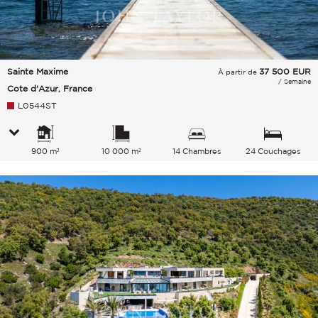
Sainte Maxime
37 500
EUR
À partir de
/ Semaine
Cote d'Azur, France
L0544ST
900 m²
10 000 m²
14 Chambres
24 Couchages