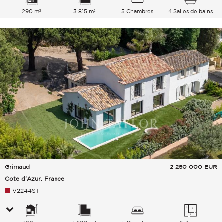
290 m²
3 815 m²
5 Chambres
4 Salles de bains
Grimaud
2 250 000
EUR
Cote d'Azur, France
V2244ST