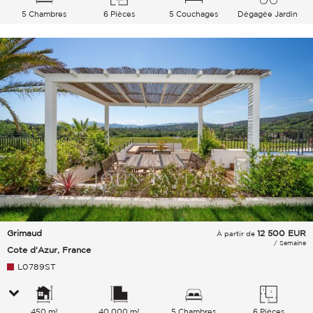
5 Chambres
6 Pièces
5 Couchages
Dégagée Jardin
Grimaud
12 500
EUR
À partir de
/ Semaine
Cote d'Azur, France
L0789ST
450 m²
40 000 m²
5 Chambres
6 Pièces