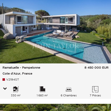
Ramatuelle - Pampelonne
8 450 000
EUR
Cote d'Azur, France
V2194ST
330 m²
1 683 m²
6 Chambres
7 Pièces