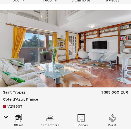
300 m²
1 600 m²
5 Chambres
6 Pièces
Saint Tropez
1 365 000
EUR
Cote d'Azur, France
V2196ST
88 m²
3 Chambres
5 Pièces
West