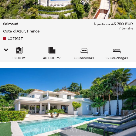
Grimaud
43 750
EUR
À partir de
/ Semaine
Cote d'Azur, France
L0791ST
1 200 m²
40 000 m²
8 Chambres
16 Couchages