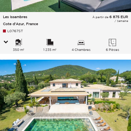
Les Issambres
6 875
EUR
À partir de
/ Semaine
Cote d'Azur, France
L0767ST
350 m²
1 235 m²
4 Chambres
6 Pièces