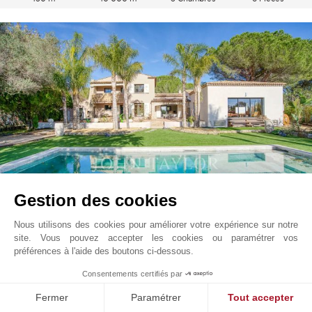
Gestion des cookies
Grimaud
14 000
EUR
À partir de
Nous utilisons des cookies pour améliorer votre expérience sur notre
/ Semaine
Cote d'Azur, France
site. Vous pouvez accepter les cookies ou paramétrer vos
préférences à l'aide des boutons ci-dessous.
L0808ST
1
Consentements certifiés par
350 m²
2 000 m²
6 Chambres
8 Pièces
Fermer
Paramétrer
Tout accepter