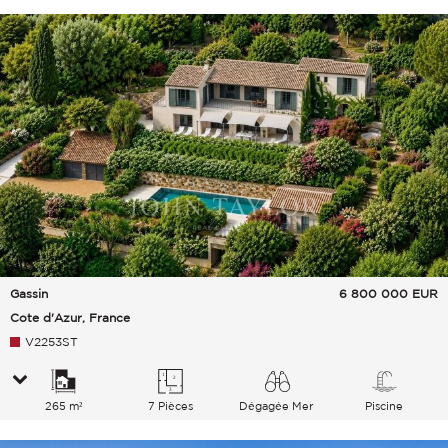
Gassin
6 800 000
EUR
Cote d'Azur, France
V2253ST
265 m²
7 Pièces
Dégagée Mer
Piscine