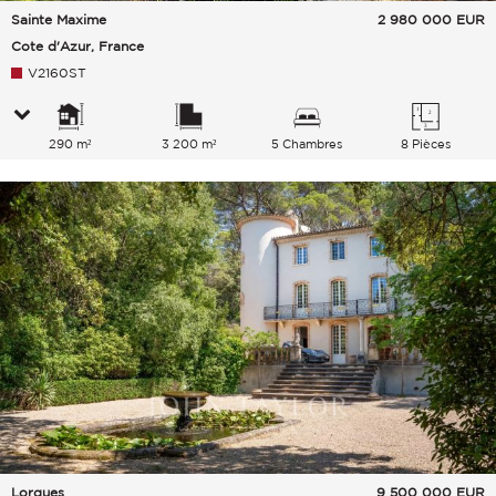
Sainte Maxime
2 980 000
EUR
Cote d'Azur, France
V2160ST
290 m²
3 200 m²
5 Chambres
8 Pièces
Lorgues
9 500 000
EUR