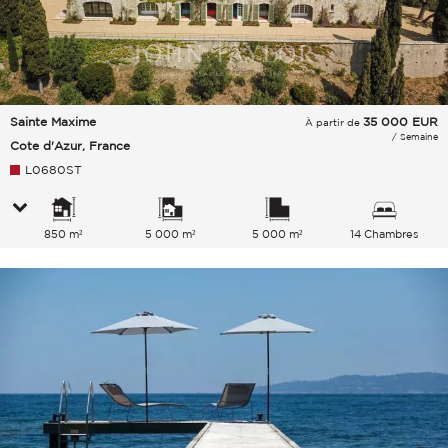
Sainte Maxime
35 000
EUR
À partir de
/ Semaine
Cote d'Azur, France
L0680ST
850 m²
5 000 m²
5 000 m²
14 Chambres