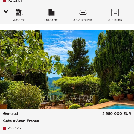
V2128ST
350 m²
1 900 m²
5 Chambres
8 Pièces
Grimaud
2 950 000
EUR
Cote d'Azur, France
V2232ST