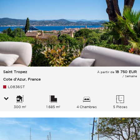
Saint Tropez
18 750
EUR
À partir de
/ Semaine
Cote d'Azur, France
L0836ST
300 m²
1 685 m²
4 Chambres
5 Pièces