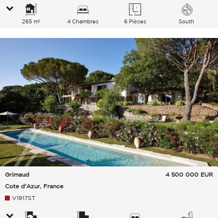
265 m²
4 Chambres
6 Pièces
South
Grimaud
4 500 000
EUR
Cote d'Azur, France
V1917ST