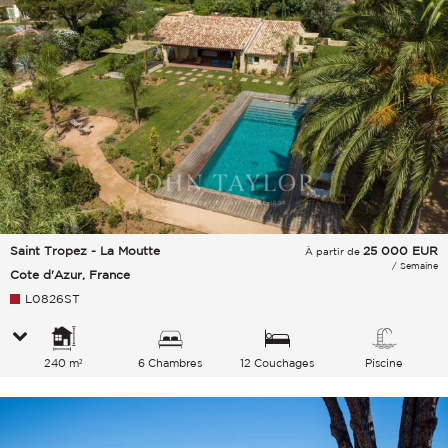
Saint Tropez - La Moutte
25 000
EUR
À partir de
/ Semaine
Cote d'Azur, France
L0826ST
240 m²
6 Chambres
12 Couchages
Piscine