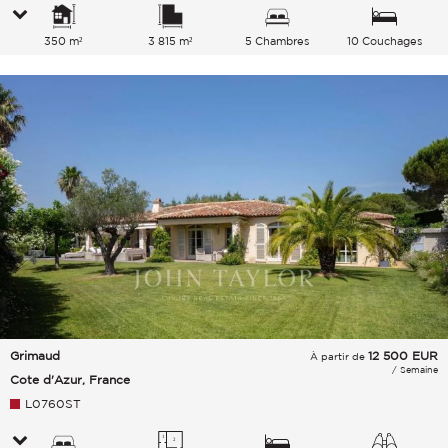
350 m²
3 815 m²
5 Chambres
10 Couchages
Grimaud
12 500
EUR
À partir de
/ Semaine
Cote d'Azur, France
L0760ST