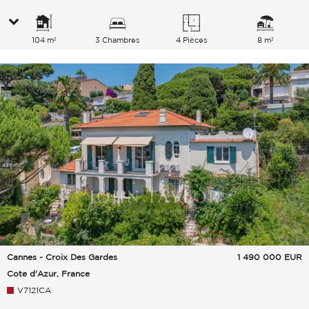
104 m²
3 Chambres
4 Pièces
8 m²
Cannes - Croix Des Gardes
1 490 000
EUR
Cote d'Azur, France
V7121CA