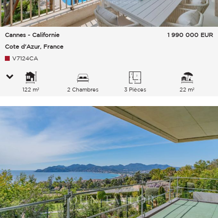
Cannes - Californie
1 990 000
EUR
Cote d'Azur, France
V7124CA
122 m²
2 Chambres
3 Pièces
22 m²