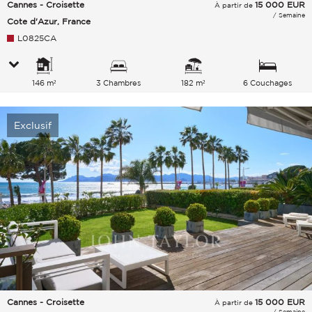
Cannes - Croisette
15 000
EUR
À partir de
/ Semaine
Cote d'Azur, France
L0825CA
146 m²
3 Chambres
182 m²
6 Couchages
Exclusif
Cannes - Croisette
15 000
EUR
À partir de
/ Semaine