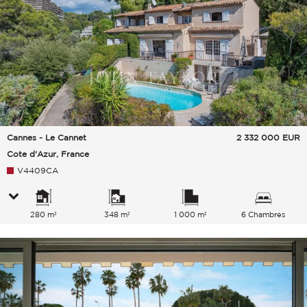
Cannes - Le Cannet
2 332 000
EUR
Cote d'Azur, France
V4409CA
280 m²
348 m²
1 000 m²
6 Chambres