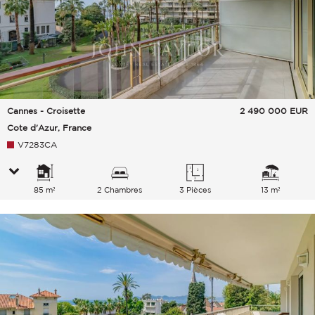
Cannes - Croisette
2 490 000
EUR
Cote d'Azur, France
V7283CA
85 m²
2 Chambres
3 Pièces
13 m²