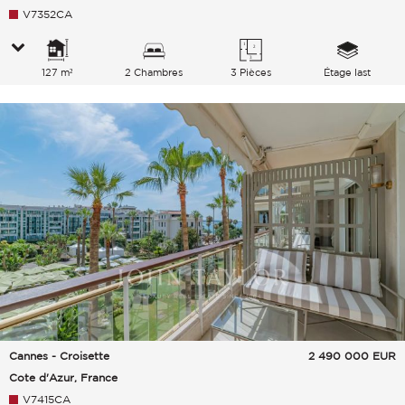
V7352CA
127 m²
2 Chambres
3 Pièces
Étage last
Cannes - Croisette
2 490 000
EUR
Cote d'Azur, France
V7415CA