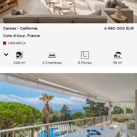
Cannes - Californie
4 990 000
EUR
Cote d'Azur, France
V6948CA
208 m²
4 Chambres
6 Pièces
36 m²