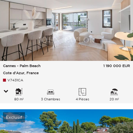
Cannes - Palm Beach
1 190 000
EUR
Cote d'Azur, France
V7431CA
80 m²
3 Chambres
4 Pièces
20 m²
Exclusif