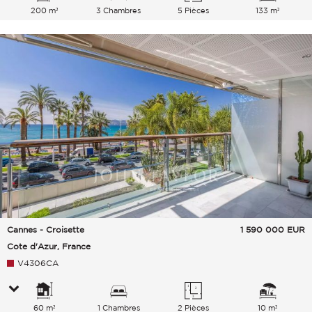
200 m²
3 Chambres
5 Pièces
133 m²
Cannes - Croisette
1 590 000
EUR
Cote d'Azur, France
V4306CA
60 m²
1 Chambres
2 Pièces
10 m²