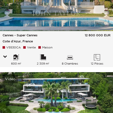
Cannes - Super Cannes
12 800 000
EUR
Cote d'Azur, France
V5530CA
Vente
Maison
600 m²
2 309 m²
8 Chambres
12 Pièces
Vidéo