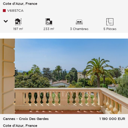
Cote d'Azur, France
V6857CA
197 m²
233 m²
3 Chambres
5 Pièces
Cannes - Croix Des Gardes
1 190 000
EUR
Cote d'Azur, France