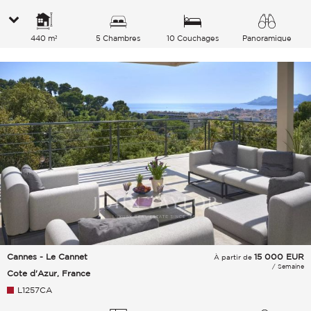
440 m²
5 Chambres
10 Couchages
Panoramique
Collines Mer
Cannes - Le Cannet
15 000
EUR
À partir de
/ Semaine
Cote d'Azur, France
L1257CA