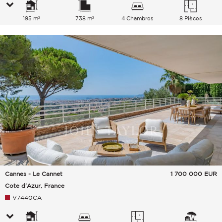
195 m²
738 m²
4 Chambres
8 Pièces
Cannes - Le Cannet
1 700 000
EUR
Cote d'Azur, France
V7440CA