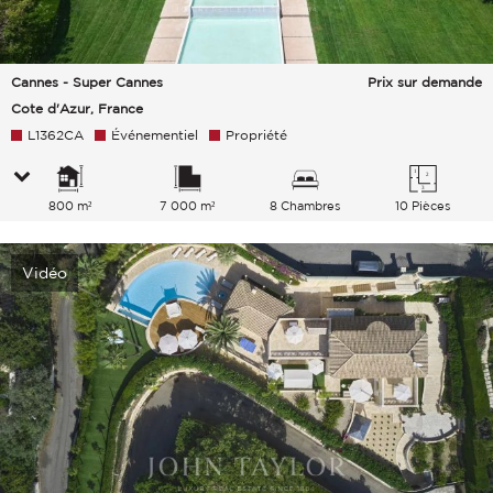
Cannes - Super Cannes
Prix sur demande
Cote d'Azur, France
L1362CA
Événementiel
Propriété
800 m²
7 000 m²
8 Chambres
10 Pièces
Vidéo