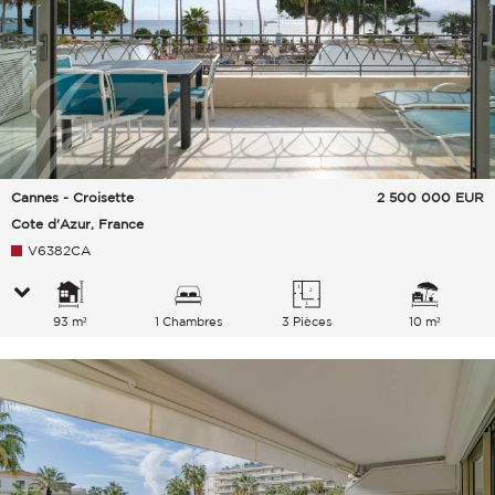
Cannes - Croisette
2 500 000
EUR
Cote d'Azur, France
V6382CA
93 m²
1 Chambres
3 Pièces
10 m²