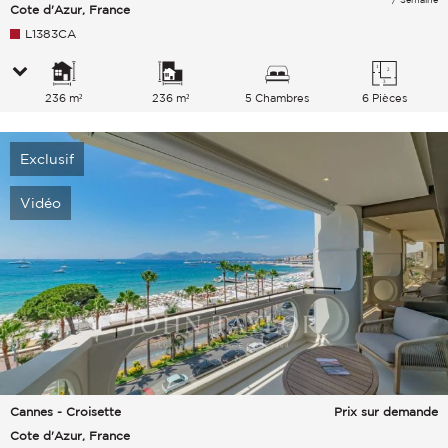
Cote d'Azur, France
L1383CA
236 m²
236 m²
5 Chambres
6 Pièces
Exclusif
Vidéo
Cannes - Croisette
Prix sur demande
Cote d'Azur, France