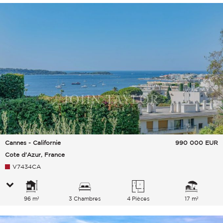
Cannes - Californie
990 000
EUR
Cote d'Azur, France
V7434CA
96 m²
3 Chambres
4 Pièces
17 m²