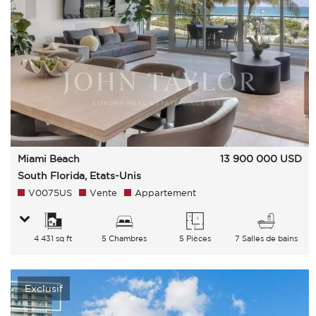
Miami Beach
13 900 000
USD
South Florida, Etats-Unis
V0075US
Vente
Appartement
4 431 sq ft
5 Chambres
5 Pièces
7 Salles de bains
Exclusif