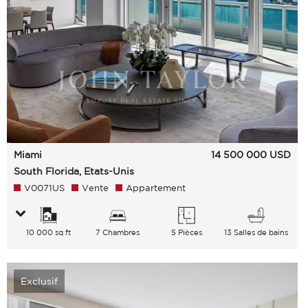
Miami
14 500 000
USD
South Florida, Etats-Unis
V0071US
Vente
Appartement
10 000 sq ft
7 Chambres
5 Pièces
13 Salles de bains
Exclusif