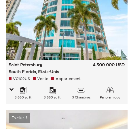
Saint Petersburg
4 300 000
USD
South Florida, Etats-Unis
V0102US
Vente
Appartement
3 660 sq ft
3 660 sq ft
3 Chambres
Panoramique
Ville Mer
Exclusif